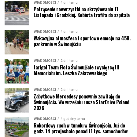
WIADOMOŚCI
4 dni temu
Potrącenie rowerzystki na skrzyżowaniu 11
Listopada i Grodzkiej. Kobieta trafiła do szpitala
WIADOMOŚCI
4 dni temu
Wakacyjna atmosfera i sportowe emocje na 458.
parkrunie w Świnoujściu
WIADOMOŚCI
2 dni temu
Jarigol Team Flota Świnoujście zwycięzcą III
Memoriału im. Leszka Zakrzewskiego
WIADOMOŚCI
2 dni temu
Zabytkowe Mercedesy ponownie zawitają do
Świnoujścia. We wrześniu rusza StarDrive Poland
2026
WIADOMOŚCI
4 godziny temu
Rekordowy ruch w tunelu w Świnoujściu. Już do
godz. 14 przejechało ponad 11 tys. samochodów