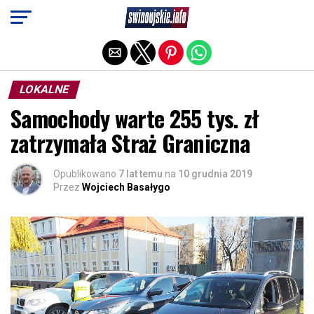
Exit mobile version
LOKALNE
Samochody warte 255 tys. zł
zatrzymała Straż Graniczna
Opublikowano
7 lat temu
na
10 grudnia 2019
Przez
Wojciech Basałygo