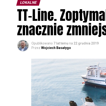
LOKALNE
TT-Line. Zoptym
znacznie zmniej
Opublikowano
7 lat temu
na
22 grudnia 2019
Przez
Wojciech Basałygo