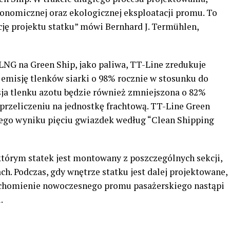
konomicznej oraz ekologicznej eksploatacji promu. To
ję projektu statku” mówi Bernhard J. Termühlen,
NG na Green Ship, jako paliwa, TT-Line zredukuje
 emisję tlenków siarki o 98% rocznie w stosunku do
a tlenku azotu będzie również zmniejszona o 82%
przeliczeniu na jednostkę frachtową. TT-Line Green
ego wyniku pięciu gwiazdek według “Clean Shipping
tórym statek jest montowany z poszczególnych sekcji,
ach. Podczas, gdy wnętrze statku jest dalej projektowane,
uchomienie nowoczesnego promu pasażerskiego nastąpi
.