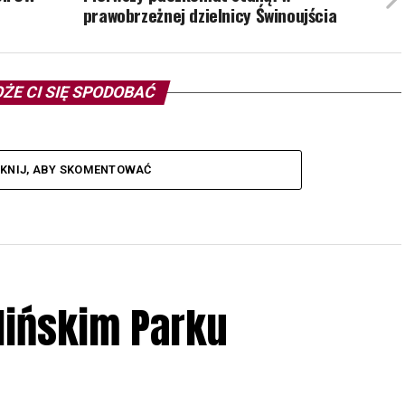
prawobrzeżnej dzielnicy Świnoujścia
ŻE CI SIĘ SPODOBAĆ
IKNIJ, ABY SKOMENTOWAĆ
lińskim Parku