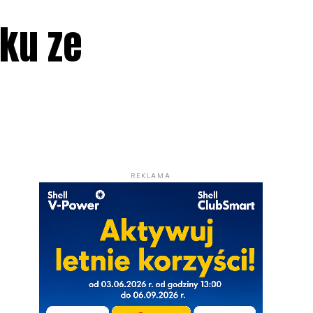
tku ze
REKLAMA