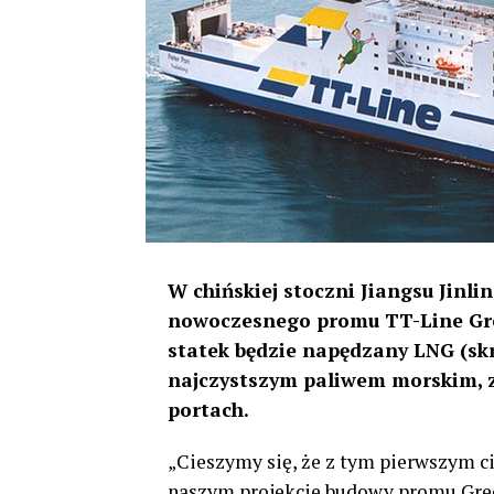
W chińskiej stoczni Jiangsu Jinl
nowoczesnego promu TT-Line Gree
statek będzie napędzany LNG (sk
najczystszym paliwem morskim, z
portach.
„Cieszymy się, że z tym pierwszym c
naszym projekcie budowy promu Green