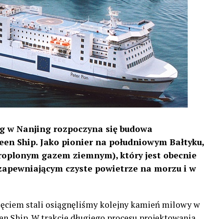
ing w Nanjing rozpoczyna się budowa
n Ship. Jako pionier na południowym Bałtyku,
roplonym gazem ziemnym), który jest obecnie
apewniającym czyste powietrze na morzu i w
ięciem stali osiągnęliśmy kolejny kamień milowy w
 Ship. W trakcie długiego procesu projektowania,