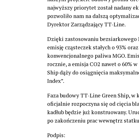
najwyższy priorytet został nadany e
pozwoliło nam na dalszą optymalizac
Dyrektor Zarządzający TT-Line.
Dzięki zastosowaniu bezsiarkowego L
emisję cząsteczek stałych o 93% oraz
konwencjonalnego paliwa MGO. Emisj
rocznie, a emisja CO2 nawet o 60% w 
Ship dąży do osiągnięcia maksymaln
Index”.
Faza budowy TT-Line Green Ship, w k
oficjalnie rozpoczyna się od cięcia bl
kadłub będzie już konstruowany. Ur
po zakończeniu prac wewnętrz statku
Podpis: