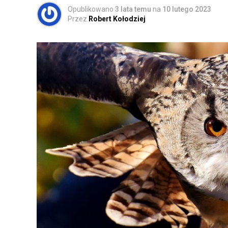
Opublikowano
3 lata temu
na
10 lutego 2023
Przez
Robert Kołodziej