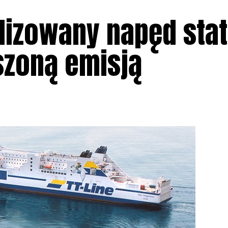
alizowany napęd sta
szoną emisją