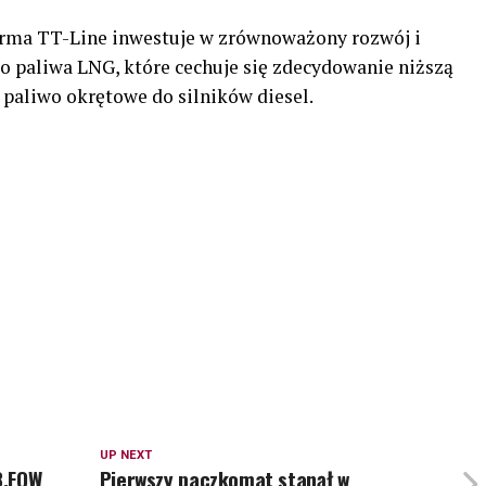
firma TT-Line inwestuje w zrównoważony rozwój i
o paliwa LNG, które cechuje się zdecydowanie niższą
 paliwo okrętowe do silników diesel.
UP NEXT
8.FOW
Pierwszy paczkomat stanął w