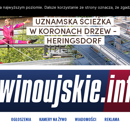
na najwyższym poziomie. Dalsze korzystanie ze strony oznacza, że zgadz
OGŁOSZENIA
KAMERY NA ŻYWO
WIADOMOŚCI
REKLAMA