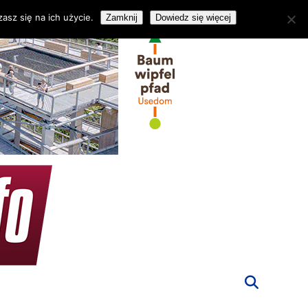
asz się na ich użycie.
Zamknij
Dowiedz się więcej