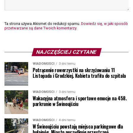
Ta strona używa Akismet do redukcji spamu.
Dowiedz się, w jaki sposób
przetwarzane są dane Twoich komentarzy.
NAJCZĘŚCIEJ CZYTANE
WIADOMOŚCI
3 dni temu
Potrącenie rowerzystki na skrzyżowaniu 11
Listopada i Grodzkiej. Kobieta trafiła do szpitala
WIADOMOŚCI
3 dni temu
Wakacyjna atmosfera i sportowe emocje na 458.
parkrunie w Świnoujściu
WIADOMOŚCI
4 dni temu
W Świnoujściu powstają miejsca parkingowe dla
hulajnóg. Miasto porządkuje przestrzeń