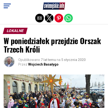
Exit mobile version
LOKALNE
W poniedziałek przejdzie Orszak
Trzech Króli
Opublikowano
7 lat temu
na
5 stycznia 2020
Przez
Wojciech Basałygo