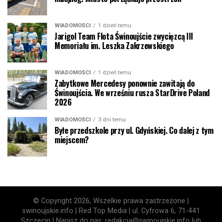
WIADOMOŚCI
1 dzień temu
Jarigol Team Flota Świnoujście zwycięzcą III
Memoriału im. Leszka Zakrzewskiego
WIADOMOŚCI
1 dzień temu
Zabytkowe Mercedesy ponownie zawitają do
Świnoujścia. We wrześniu rusza StarDrive Poland
2026
WIADOMOŚCI
3 dni temu
Byłe przedszkole przy ul. Gdyńskiej. Co dalej z tym
miejscem?
© Copyright 2026, Wszelkie prawa zastrzeżone |
swinoujskie.info | Red Top Media | ul. Cyfrowa 6, 71-441
Szczecin | Napisz do nas: redakcja@swinoujskie.info lub