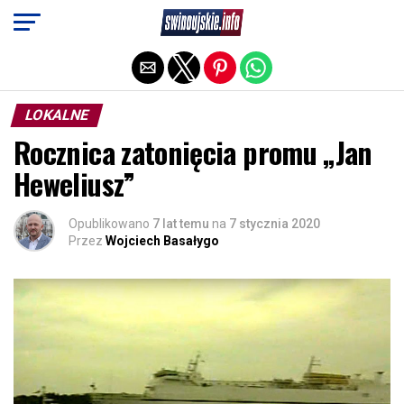
Exit mobile version
LOKALNE
Rocznica zatonięcia promu „Jan
Heweliusz”
Opublikowano
7 lat temu
na
7 stycznia 2020
Przez
Wojciech Basałygo