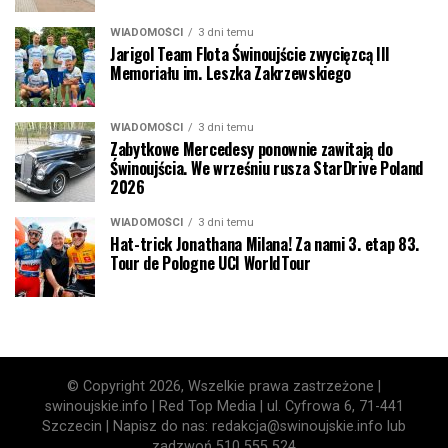
WIADOMOŚCI
3 dni temu
Jarigol Team Flota Świnoujście zwycięzcą III
Memoriału im. Leszka Zakrzewskiego
WIADOMOŚCI
3 dni temu
Zabytkowe Mercedesy ponownie zawitają do
Świnoujścia. We wrześniu rusza StarDrive Poland
2026
WIADOMOŚCI
3 dni temu
Hat-trick Jonathana Milana! Za nami 3. etap 83.
Tour de Pologne UCI WorldTour
© Copyright 2026, Wszelkie prawa zastrzeżone |
swinoujskie.info | Red Top Media | ul. Cyfrowa 6, 71-441
Szczecin | Napisz do nas: redakcja@swinoujskie.info lub
zadzwoń 510 555 524