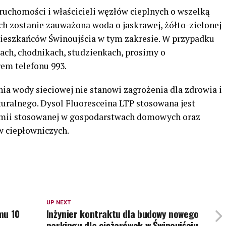
uchomości i właścicieli węzłów cieplnych o wszelką
ch zostanie zauważona woda o jaskrawej, żółto-zielonej
ieszkańców Świnoujścia w tym zakresie. W przypadku
ach, chodnikach, studzienkach, prosimy o
em telefonu 993.
a wody sieciowej nie stanowi zagrożenia dla zdrowia i
turalnego. Dysol Fluoresceina LTP stosowana jest
emii stosowanej w gospodarstwach domowych oraz
 ciepłowniczych.
UP NEXT
mu 10
Inżynier kontraktu dla budowy nowego
parkingu dla ciężarówek w Świnoujściu