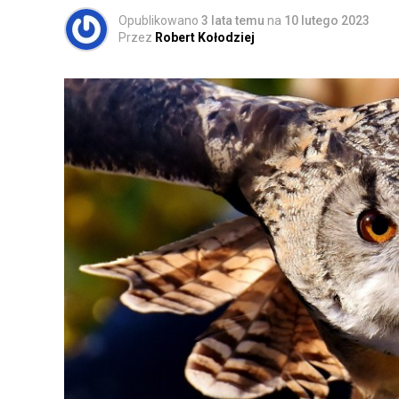
Opublikowano
3 lata temu
na
10 lutego 2023
Przez
Robert Kołodziej