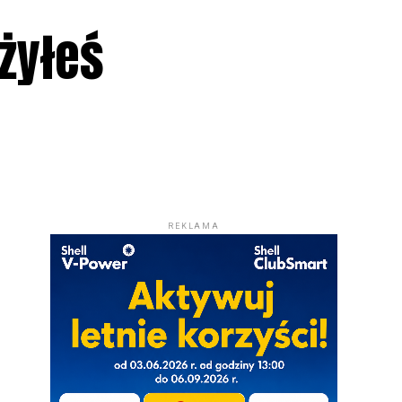
żyłeś
REKLAMA