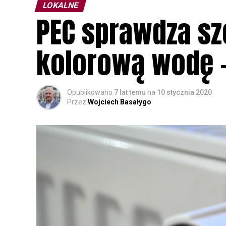
LOKALNE
PEC sprawdza sz
kolorową wodę 
Opublikowano
7 lat temu
na
10 stycznia 2020
Przez
Wojciech Basałygo