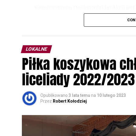
Koordynatorem Ogólnopolskim Akcji jest 
odbędzie się w dniach
24 i 25 lutego 202
CON
plakacie. W programie m. in. prelekcja o b
przyrodnicze o sowach, nasłuchiwania só
parku.
LOKALNE
Wszystkich uczestników zapraszamy do ud
Piłka koszykowa c
rozpoznawanie głosów sów i wymianę dośw
zapisy.
liceliady 2022/2023
Opublikowano
3 lata temu
na
10 lutego 2023
Przez
Robert Kołodziej