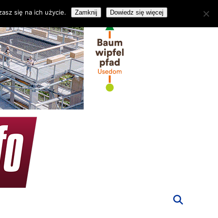
asz się na ich użycie.
Zamknij
Dowiedz się więcej