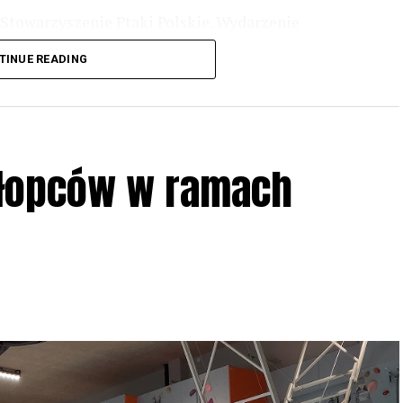
Stowarzyszenie Ptaki Polskie. Wydarzenie
3 r
. wg harmonogramu przedstawionego na
TINUE READING
iologii i zwyczajach sów, wystawy, quizy
w w terenie – w wybranych punktach terenowych
ziału w Akcji, włączenia się w aktywne
hłopców w ramach
iadczeń przy grillu.
Na wydarzenie obowiązują