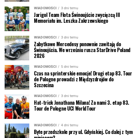
WIADOMOŚCI
3 dni temu
Jarigol Team Flota Świnoujście zwycięzcą III
Memoriału im. Leszka Zakrzewskiego
WIADOMOŚCI
3 dni temu
Zabytkowe Mercedesy ponownie zawitają do
Świnoujścia. We wrześniu rusza StarDrive Poland
2026
WIADOMOŚCI
5 dni temu
Czas na sprinterskie emocje! Drugi etap 83. Tour
de Pologne prowadzi z Międzyzdrojów do
Szczecina
WIADOMOŚCI
3 dni temu
Hat-trick Jonathana Milana! Za nami 3. etap 83.
Tour de Pologne UCI WorldTour
WIADOMOŚCI
4 dni temu
Byłe przedszkole przy ul. Gdyńskiej. Co dalej z tym
miejscem?