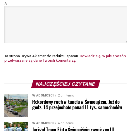
Δ
Ta strona używa Akismet do redukcji spamu.
Dowiedz się, w jaki sposób
przetwarzane są dane Twoich komentarzy.
NAJCZĘŚCIEJ CZYTANE
WIADOMOŚCI
2 dni temu
Rekordowy ruch w tunelu w Świnoujściu. Już do
godz. 14 przejechało ponad 11 tys. samochodów
WIADOMOŚCI
4 dni temu
Jarigol Team Flota Świnoujście zwycięzcą III