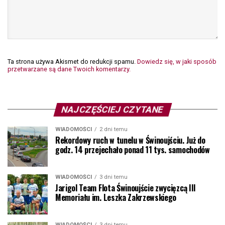
Ta strona używa Akismet do redukcji spamu.
Dowiedz się, w jaki sposób
przetwarzane są dane Twoich komentarzy.
NAJCZĘŚCIEJ CZYTANE
WIADOMOŚCI
2 dni temu
Rekordowy ruch w tunelu w Świnoujściu. Już do
godz. 14 przejechało ponad 11 tys. samochodów
WIADOMOŚCI
3 dni temu
Jarigol Team Flota Świnoujście zwycięzcą III
Memoriału im. Leszka Zakrzewskiego
WIADOMOŚCI
3 dni temu