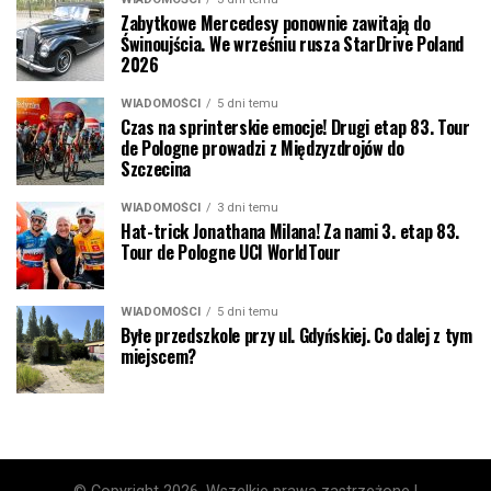
Zabytkowe Mercedesy ponownie zawitają do
Świnoujścia. We wrześniu rusza StarDrive Poland
2026
WIADOMOŚCI
5 dni temu
Czas na sprinterskie emocje! Drugi etap 83. Tour
de Pologne prowadzi z Międzyzdrojów do
Szczecina
WIADOMOŚCI
3 dni temu
Hat-trick Jonathana Milana! Za nami 3. etap 83.
Tour de Pologne UCI WorldTour
WIADOMOŚCI
5 dni temu
Byłe przedszkole przy ul. Gdyńskiej. Co dalej z tym
miejscem?