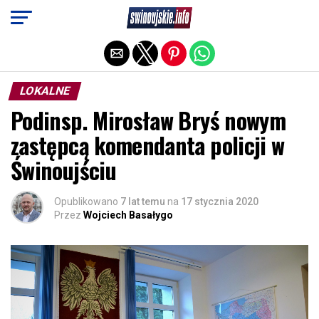
Exit mobile version
LOKALNE
Podinsp. Mirosław Bryś nowym
zastępcą komendanta policji w
Świnoujściu
Opublikowano
7 lat temu
na
17 stycznia 2020
Przez
Wojciech Basałygo