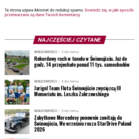
Ta strona używa Akismet do redukcji spamu.
Dowiedz się, w jaki sposób
przetwarzane są dane Twoich komentarzy.
NAJCZĘŚCIEJ CZYTANE
WIADOMOŚCI
2 dni temu
Rekordowy ruch w tunelu w Świnoujściu. Już do
godz. 14 przejechało ponad 11 tys. samochodów
WIADOMOŚCI
4 dni temu
Jarigol Team Flota Świnoujście zwycięzcą III
Memoriału im. Leszka Zakrzewskiego
WIADOMOŚCI
3 dni temu
Zabytkowe Mercedesy ponownie zawitają do
Świnoujścia. We wrześniu rusza StarDrive Poland
2026