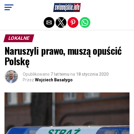
Exit mobile version
LOKALNE
Naruszyli prawo, muszą opuścić
Polskę
Opublikowano
7 lat temu
na
18 stycznia 2020
Przez
Wojciech Basałygo