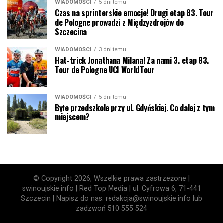
WIADOMOŚCI
5 dni temu
Czas na sprinterskie emocje! Drugi etap 83. Tour
de Pologne prowadzi z Międzyzdrojów do
Szczecina
WIADOMOŚCI
3 dni temu
Hat-trick Jonathana Milana! Za nami 3. etap 83.
Tour de Pologne UCI WorldTour
WIADOMOŚCI
5 dni temu
Byłe przedszkole przy ul. Gdyńskiej. Co dalej z tym
miejscem?
© Copyright 2026, Wszelkie prawa zastrzeżone |
swinoujskie.info | Red Top Media | ul. Cyfrowa 6, 71-441
Szczecin | Napisz do nas: redakcja@swinoujskie.info lub
zadzwoń 510 555 524