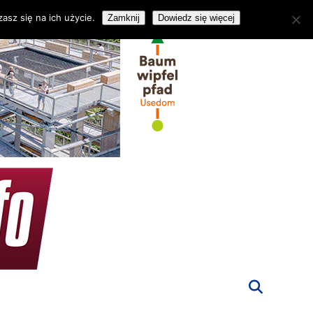
asz się na ich użycie.
Zamknij
Dowiedz się więcej