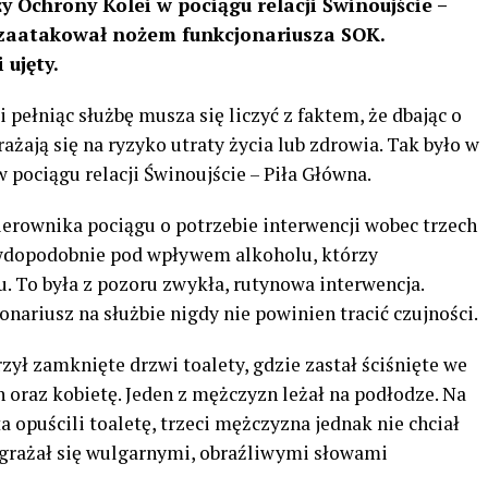
y Ochrony Kolei w pociągu relacji Świnoujście –
 zaatakował nożem funkcjonariusza SOK.
 ujęty.
pełniąc służbę musza się liczyć z faktem, że dbając o
żają się na ryzyko utraty życia lub zdrowia. Tak było w
 pociągu relacji Świnoujście – Piła Główna.
ierownika pociągu o potrzebie interwencji wobec trzech
rawdopodobnie pod wpływem alkoholu, którzy
. To była z pozoru zwykła, rutynowa interwencja.
nariusz na służbie nigdy nie powinien tracić czujności.
zył zamknięte drzwi toalety, gdzie zastał ściśnięte we
 oraz kobietę. Jeden z mężczyzn leżał na podłodze. Na
 opuścili toaletę, trzeci mężczyzna jednak nie chciał
grażał się wulgarnymi, obraźliwymi słowami