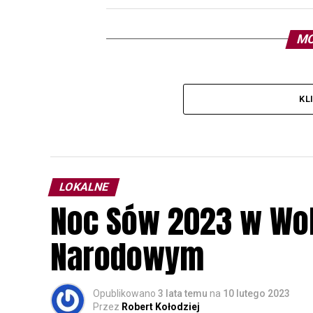
MO
KL
LOKALNE
Noc Sów 2023 w Wo
Narodowym
Opublikowano
3 lata temu
na
10 lutego 2023
Przez
Robert Kołodziej