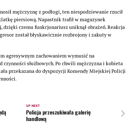
nosił mężczyznę z podłogi, ten niespodziewanie rzucił
 klatkę piersiową. Napastnik trafił w magazynek
, dzięki czemu funkcjonariusz uniknął obrażeń. Reakcja
resor został błyskawicznie rozbrojony i zakuty w
woim agresywnym zachowaniem wymusić na
d czynności służbowych. Po chwili mężczyzna i kobieta
stała przekazana do dyspozycji Komendy Miejskiej Policji
ynności.
UP NEXT
ędą
Policja przeszukiwała galerię
handlową