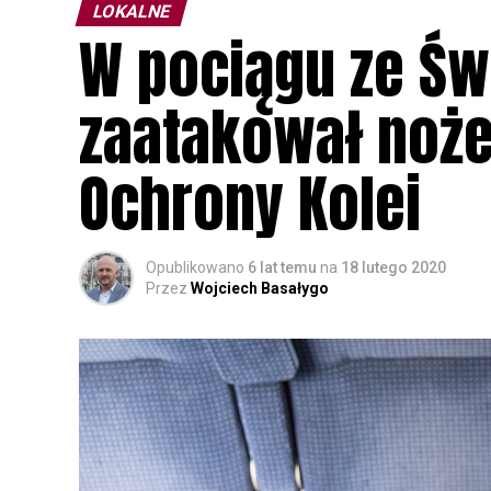
LOKALNE
W pociągu ze Św
zaatakował noże
Ochrony Kolei
Opublikowano
6 lat temu
na
18 lutego 2020
Przez
Wojciech Basałygo