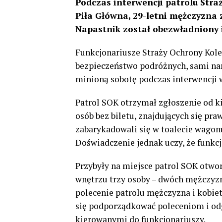
Podczas interwencji patrolu Straż
Piła Główna, 29-letni mężczyzna
Napastnik został obezwładniony i
Funkcjonariusze Straży Ochrony Kolei 
bezpieczeństwo podróżnych, sami nara
minioną sobotę podczas interwencji w
Patrol SOK otrzymał zgłoszenie od k
osób bez biletu, znajdujących się p
zabarykadowali się w toalecie wagonu
Doświadczenie jednak uczy, że funkcjo
Przybyły na miejsce patrol SOK otwor
wnętrzu trzy osoby – dwóch mężczyzn
polecenie patrolu mężczyzna i kobieta
się podporządkować poleceniom i od
kierowanymi do funkcjonariuszy.