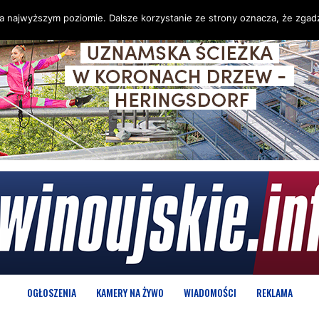
na najwyższym poziomie. Dalsze korzystanie ze strony oznacza, że zgadz
OGŁOSZENIA
KAMERY NA ŻYWO
WIADOMOŚCI
REKLAMA