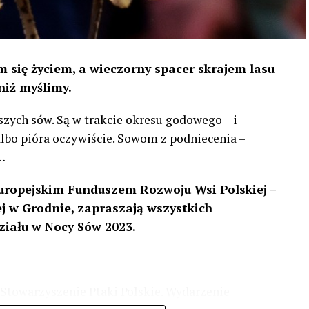
 się życiem, a wieczorny spacer skrajem lasu
niż myślimy.
szych sów. Są w trakcie okresu godowego – i
 albo pióra oczywiście. Sowom z podniecenia –
…
uropejskim Funduszem Rozwoju Wsi Polskiej –
 w Grodnie, zapraszają wszystkich
ziału w Nocy Sów 2023.
Stowarzyszenie Ptaki Polskie. Wydarzenie