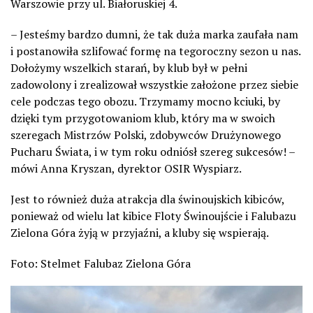
Warszowie przy ul. Białoruskiej 4.
– Jesteśmy bardzo dumni, że tak duża marka zaufała nam
i postanowiła szlifować formę na tegoroczny sezon u nas.
Dołożymy wszelkich starań, by klub był w pełni
zadowolony i zrealizował wszystkie założone przez siebie
cele podczas tego obozu. Trzymamy mocno kciuki, by
dzięki tym przygotowaniom klub, który ma w swoich
szeregach Mistrzów Polski, zdobywców Drużynowego
Pucharu Świata, i w tym roku odniósł szereg sukcesów! –
mówi Anna Kryszan, dyrektor OSIR Wyspiarz.
Jest to również duża atrakcja dla świnoujskich kibiców,
ponieważ od wielu lat kibice Floty Świnoujście i Falubazu
Zielona Góra żyją w przyjaźni, a kluby się wspierają.
Foto: Stelmet Falubaz Zielona Góra