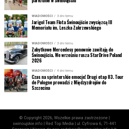
parkrunie w Świnoujściu
WIADOMOŚCI
3 dni temu
Jarigol Team Flota Świnoujście zwycięzcą III
Memoriału im. Leszka Zakrzewskiego
WIADOMOŚCI
3 dni temu
Zabytkowe Mercedesy ponownie zawitają do
Świnoujścia. We wrześniu rusza StarDrive Poland
2026
WIADOMOŚCI
4 dni temu
Czas na sprinterskie emocje! Drugi etap 83. Tour
de Pologne prowadzi z Międzyzdrojów do
Szczecina
© Copyright 2026, Wszelkie prawa zastrzeżone |
swinoujskie.info | Red Top Media | ul. Cyfrowa 6, 71-441