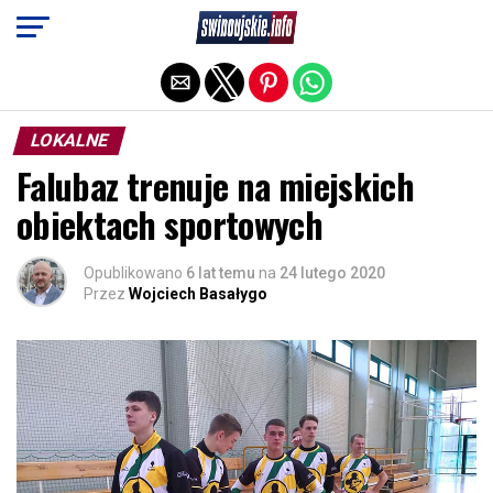
Exit mobile version
LOKALNE
Falubaz trenuje na miejskich
obiektach sportowych
Opublikowano
6 lat temu
na
24 lutego 2020
Przez
Wojciech Basałygo