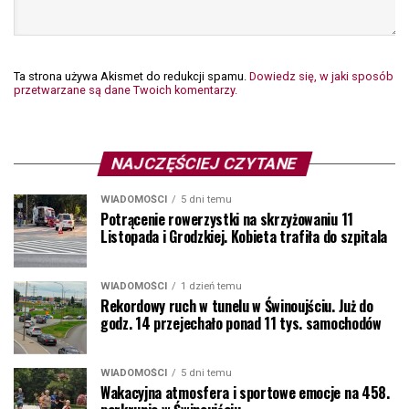
Ta strona używa Akismet do redukcji spamu.
Dowiedz się, w jaki sposób
przetwarzane są dane Twoich komentarzy.
NAJCZĘŚCIEJ CZYTANE
WIADOMOŚCI
5 dni temu
Potrącenie rowerzystki na skrzyżowaniu 11
Listopada i Grodzkiej. Kobieta trafiła do szpitala
WIADOMOŚCI
1 dzień temu
Rekordowy ruch w tunelu w Świnoujściu. Już do
godz. 14 przejechało ponad 11 tys. samochodów
WIADOMOŚCI
5 dni temu
Wakacyjna atmosfera i sportowe emocje na 458.