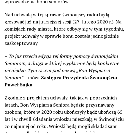
wprowadzenia bonu seniorów.
Nad uchwałą w tej sprawie świnoujscy radni będą
głosować już na jutrzejszej sesji (27 lutego 2020 r.). Na
komisjach rady miasta, które odbyły się w tym tygodniu,
projekt uchwały w sprawie bonu została jednogłośnie
zaakceptowany.
–
To już trzecia edycja tej formy pomocy świnoujskim
Seniorom, a druga w której wypłacane będą konkretne
pieniądze. Tym razem pod nazwą „Bon Wyspiarza
Seniora”
– mówi
Zastępca Prezydenta Świnoujścia
Paweł Sujka
.
Zgodnie z projektem uchwały, tak jak w poprzednich
latach, Bon Wyspiarza Seniora będzie przyznawany
osobom, które w 2020 roku ukończyły bądź ukończą 65
lat i w chwili składania wniosku mieszkają w Świnoujściu
co najmniej od roku. Wnioski będą mogli składać sami