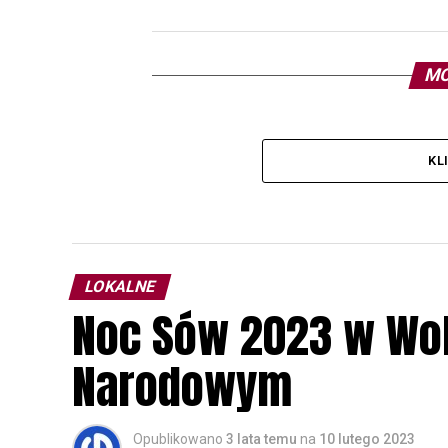
MO
KL
LOKALNE
Noc Sów 2023 w Wo
Narodowym
Opublikowano
3 lata temu
na
10 lutego 2023