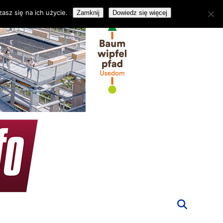
asz się na ich użycie.
Zamknij
Dowiedz się więcej