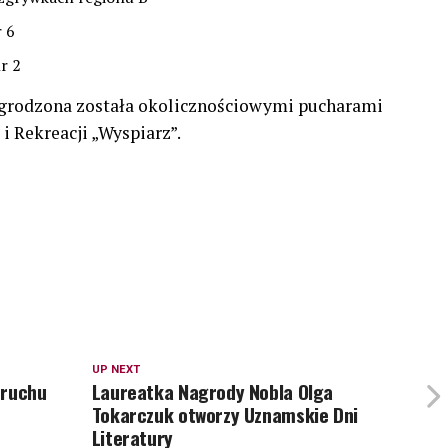
r 6
r 2
nagrodzona została okolicznościowymi pucharami
 Rekreacji „Wyspiarz”.
UP NEXT
 ruchu
Laureatka Nagrody Nobla Olga
Tokarczuk otworzy Uznamskie Dni
Literatury