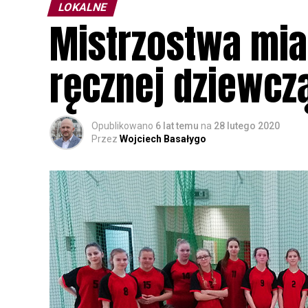
LOKALNE
Mistrzostwa mia
ręcznej dziewcz
Opublikowano
6 lat temu
na
28 lutego 2020
Przez
Wojciech Basałygo