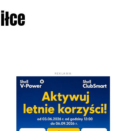
iłce
REKLAMA