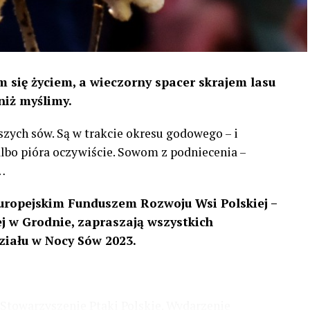
 się życiem, a wieczorny spacer skrajem lasu
niż myślimy.
szych sów. Są w trakcie okresu godowego – i
 albo pióra oczywiście. Sowom z podniecenia –
…
uropejskim Funduszem Rozwoju Wsi Polskiej –
 w Grodnie, zapraszają wszystkich
ziału w Nocy Sów 2023.
Stowarzyszenie Ptaki Polskie. Wydarzenie