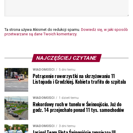
Ta strona używa Akismet do redukcji spamu.
Dowiedz się, w jaki sposób
przetwarzane są dane Twoich komentarzy.
NAJCZĘŚCIEJ CZYTANE
WIADOMOŚCI
5 dni temu
Potrącenie rowerzystki na skrzyżowaniu 11
Listopada i Grodzkiej. Kobieta trafiła do szpitala
WIADOMOŚCI
1 dzień temu
Rekordowy ruch w tunelu w Świnoujściu. Już do
godz. 14 przejechało ponad 11 tys. samochodów
WIADOMOŚCI
3 dni temu
Jarigol Team Flota Świnoujście zwycięzcą III