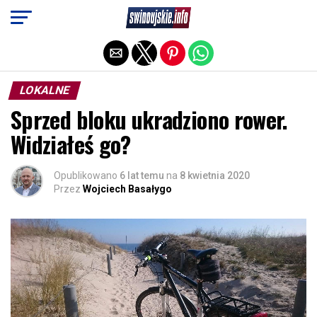
Exit mobile version
LOKALNE
Sprzed bloku ukradziono rower.
Widziałeś go?
Opublikowano
6 lat temu
na
8 kwietnia 2020
Przez
Wojciech Basałygo