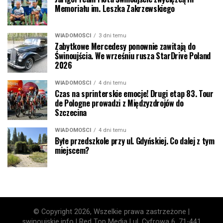
Memoriału im. Leszka Zakrzewskiego
WIADOMOŚCI
3 dni temu
Zabytkowe Mercedesy ponownie zawitają do
Świnoujścia. We wrześniu rusza StarDrive Poland
2026
WIADOMOŚCI
4 dni temu
Czas na sprinterskie emocje! Drugi etap 83. Tour
de Pologne prowadzi z Międzyzdrojów do
Szczecina
WIADOMOŚCI
4 dni temu
Byłe przedszkole przy ul. Gdyńskiej. Co dalej z tym
miejscem?
© Copyright 2026, Wszelkie prawa zastrzeżone |
swinoujskie.info | Red Top Media | ul. Cyfrowa 6, 71-441