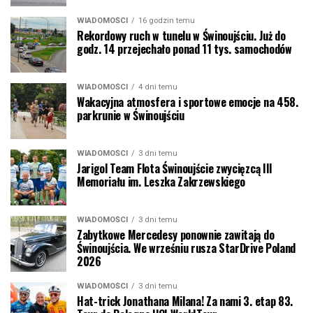
WIADOMOŚCI
16 godzin temu
Rekordowy ruch w tunelu w Świnoujściu. Już do
godz. 14 przejechało ponad 11 tys. samochodów
WIADOMOŚCI
4 dni temu
Wakacyjna atmosfera i sportowe emocje na 458.
parkrunie w Świnoujściu
WIADOMOŚCI
3 dni temu
Jarigol Team Flota Świnoujście zwycięzcą III
Memoriału im. Leszka Zakrzewskiego
WIADOMOŚCI
3 dni temu
Zabytkowe Mercedesy ponownie zawitają do
Świnoujścia. We wrześniu rusza StarDrive Poland
2026
WIADOMOŚCI
3 dni temu
Hat-trick Jonathana Milana! Za nami 3. etap 83.