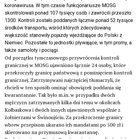
koronawirusa. W tym czasie funkcjonariusze MOSG
skontrolowali ponad 107 tysięcy osób i zawrócili przeszło
1300. Kontroli zostało poddanych łącznie ponad 52 tysiące
środków transportu, wśród których zdecydowaną
większość stanowiły pojazdy wjeżdżające do Polski z
Niemiec. Pozostałe to jednostki pływające, w tym promy, a
także samoloty i pociągi.
Od początku tymczasowego przywrócenia kontroli
granicznej w MOSG ujawniono łącznie 24 osoby, które
przekroczyły granicę państwową z pominięciem kontroli
granicznej. Zatrzymywani najczęściej tłumaczyli, że
chcieli w ten sposób ominąć obowiązek poddania się
kwarantannie. Tak było m.in. w przypadku dwóch
mężczyzn zatrzymanych kilka dni temu w okolicach
Kołbaskowa i dwóch innych ujawnionych wspólnie z
żołnierzami w Świnoujściu. Za przekroczenie granicy
wbrew przepisom ukarano ich mandatami po 500 zł i
skierowano na przymusową kwarantannę.