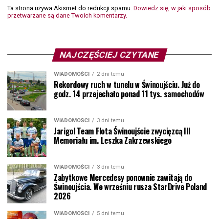
Ta strona używa Akismet do redukcji spamu.
Dowiedz się, w jaki sposób
przetwarzane są dane Twoich komentarzy.
NAJCZĘŚCIEJ CZYTANE
WIADOMOŚCI
2 dni temu
Rekordowy ruch w tunelu w Świnoujściu. Już do
godz. 14 przejechało ponad 11 tys. samochodów
WIADOMOŚCI
3 dni temu
Jarigol Team Flota Świnoujście zwycięzcą III
Memoriału im. Leszka Zakrzewskiego
WIADOMOŚCI
3 dni temu
Zabytkowe Mercedesy ponownie zawitają do
Świnoujścia. We wrześniu rusza StarDrive Poland
2026
WIADOMOŚCI
5 dni temu