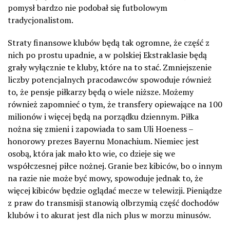
pomysł bardzo nie podobał się futbolowym
tradycjonalistom.
Straty finansowe klubów będą tak ogromne, że część z
nich po prostu upadnie, a w polskiej Ekstraklasie będą
grały wyłącznie te kluby, które na to stać. Zmniejszenie
liczby potencjalnych pracodawców spowoduje również
to, że pensje piłkarzy będą o wiele niższe. Możemy
również zapomnieć o tym, że transfery opiewające na 100
milionów i więcej będą na porządku dziennym. Piłka
nożna się zmieni i zapowiada to sam Uli Hoeness –
honorowy prezes Bayernu Monachium. Niemiec jest
osobą, która jak mało kto wie, co dzieje się we
współczesnej piłce nożnej. Granie bez kibiców, bo o innym
na razie nie może być mowy, spowoduje jednak to, że
więcej kibiców będzie oglądać mecze w telewizji. Pieniądze
z praw do transmisji stanowią olbrzymią część dochodów
klubów i to akurat jest dla nich plus w morzu minusów.