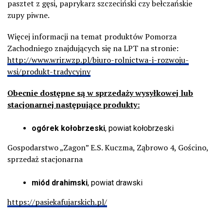
pasztet z gęsi, paprykarz szczeciński czy bełczańskie
zupy piwne.
Więcej informacji na temat produktów Pomorza
Zachodniego znajdujących się na LPT na stronie:
http://www.wrir.wzp.pl/biuro-rolnictwa-i-rozwoju-
wsi/produkt-tradycyjny
Obecnie dostępne są w sprzedaży wysyłkowej lub
stacjonarnej następujące produkty:
ogórek kołobrzeski
, powiat kołobrzeski
Gospodarstwo „Zagon” E.S. Kuczma, Ząbrowo 4, Gościno,
sprzedaż stacjonarna
miód drahimski
, powiat drawski
https://pasiekafujarskich.pl/