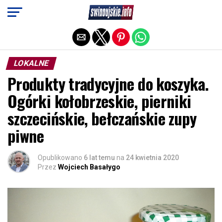
Exit mobile version
LOKALNE
Produkty tradycyjne do koszyka.
Ogórki kołobrzeskie, pierniki
szczecińskie, bełczańskie zupy
piwne
Opublikowano
6 lat temu
na
24 kwietnia 2020
Przez
Wojciech Basałygo