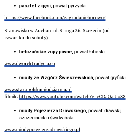
pasztet z gęsi,
powiat pyrzycki
https://www.facebook.com/zagrodanieborowo/
Stanowisko w Auchan ul. Struga 36, Szczecin (od
czwartku do soboty)
bełczańskie zupy piwne,
powiat łobeski
www.dworektradycja.eu
miody ze Wzgórz Świeszewskich,
powiat gryficki
www.staropolskamiodziarnia.pl
filmik:
https://www.youtube.com/watch?v=cCDaQaiUo88
miody Pojezierza Drawskiego,
powiat: drawski,
szczecinecki i świdwiński
www.miodypojezierzadrawskiego.pl