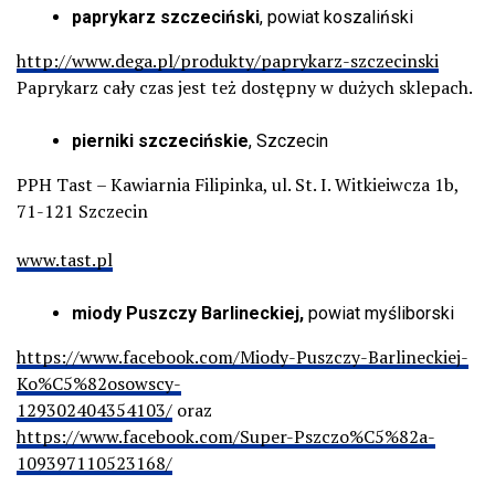
paprykarz szczeciński
, powiat koszaliński
http://www.dega.pl/produkty/paprykarz-szczecinski
Paprykarz cały czas jest też dostępny w dużych sklepach.
pierniki szczecińskie
, Szczecin
PPH Tast – Kawiarnia Filipinka, ul. St. I. Witkieiwcza 1b,
71-121 Szczecin
www.tast.pl
miody Puszczy Barlineckiej,
powiat myśliborski
https://www.facebook.com/Miody-Puszczy-Barlineckiej-
Ko%C5%82osowscy-
129302404354103/
oraz
https://www.facebook.com/Super-Pszczo%C5%82a-
109397110523168/