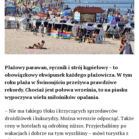
Plażowy parawan, ręcznik i strój kąpielowy – to
obowiązkowy ekwipunek każdego plażowicza. W tym
roku plaża w Świnoujściu przeżywa prawdziwe
rekordy. Chociaż jest połowa września, to na piasku
wypoczywa wielu miłośników opalania.
– Nie ma takiego tłoku i krzyczących sprzedawców
drożdżówek i kukurydzy. Można wreszcie odpocząć. Także
ceny w hotelach są odrobinę niższe. Przyjechaliśmy po
wakacjach i dobrze na tym wyszliśmy – mówi turystka z