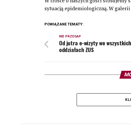
W trosce o naszych gości stosujemy 
sytuacją epidemiologiczną. W galeri
POWIĄZANE TEMATY:
NIE PRZEGAP
Od jutra e-wizyty we wszystkic
oddziałach ZUS
MO
KL