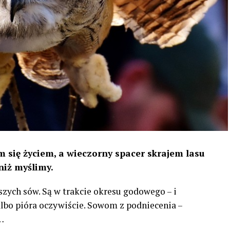
 się życiem, a wieczorny spacer skrajem lasu
niż myślimy.
szych sów. Są w trakcie okresu godowego – i
 albo pióra oczywiście. Sowom z podniecenia –
…