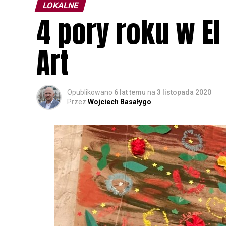
LOKALNE
4 pory roku w E
Art
Opublikowano
6 lat temu
na
3 listopada 2020
Przez
Wojciech Basałygo