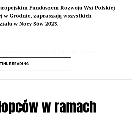
uropejskim Funduszem Rozwoju Wsi Polskiej –
 w Grodnie, zapraszają wszystkich
ziału w Nocy Sów 2023.
Stowarzyszenie Ptaki Polskie. Wydarzenie
3 r
. wg harmonogramu przedstawionego na
TINUE READING
iologii i zwyczajach sów, wystawy, quizy
w w terenie – w wybranych punktach terenowych
ziału w Akcji, włączenia się w aktywne
hłopców w ramach
iadczeń przy grillu.
Na wydarzenie obowiązują