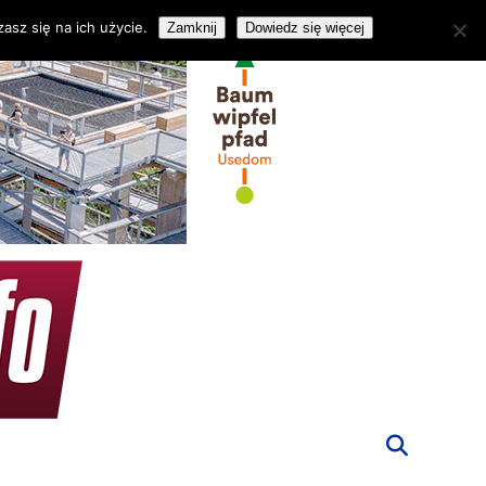
asz się na ich użycie.
Zamknij
Dowiedz się więcej