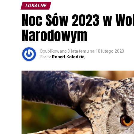
LOKALNE
Noc Sów 2023 w Wo
Narodowym
Opublikowano
3 lata temu
na
10 lutego 2023
Przez
Robert Kołodziej