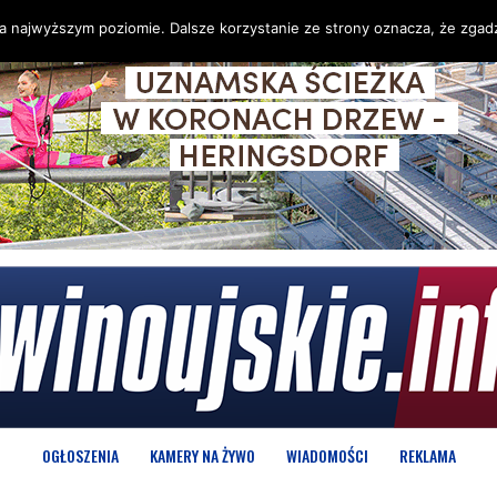
na najwyższym poziomie. Dalsze korzystanie ze strony oznacza, że zgadz
OGŁOSZENIA
KAMERY NA ŻYWO
WIADOMOŚCI
REKLAMA