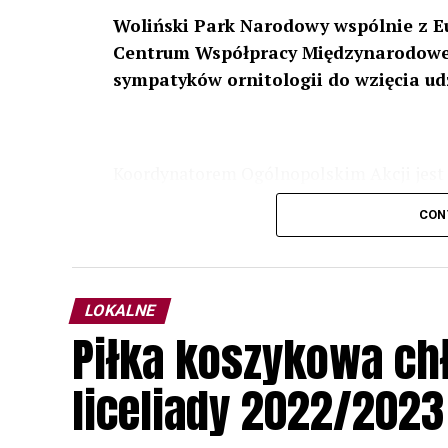
Woliński Park Narodowy wspólnie z E
Centrum Współpracy Międzynarodowej
sympatyków ornitologii do wzięcia ud
Koordynatorem Ogólnopolskim Akcji jest 
odbędzie się w dniach
24 i 25 lutego 202
CON
plakacie. W programie m. in. prelekcja o b
przyrodnicze o sowach, nasłuchiwania só
parku.
LOKALNE
Wszystkich uczestników zapraszamy do ud
Piłka koszykowa c
rozpoznawanie głosów sów i wymianę dośw
zapisy.
liceliady 2022/2023