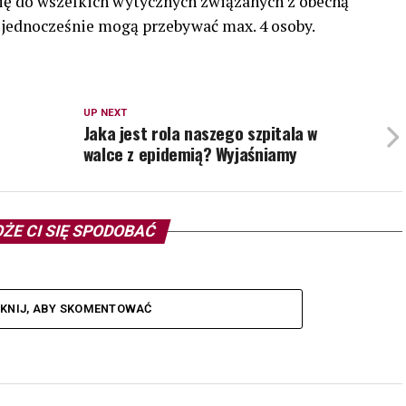
się do wszelkich wytycznych związanych z obecną
i jednocześnie mogą przebywać max. 4 osoby.
UP NEXT
h
Jaka jest rola naszego szpitala w
walce z epidemią? Wyjaśniamy
ŻE CI SIĘ SPODOBAĆ
IKNIJ, ABY SKOMENTOWAĆ