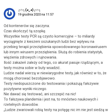
┌∩┐(◕_◕)┌∩┐
19 grudnia 2020 na 11:57
Od kontenerów się zaczyna.
Czas skończyć tą szopkę.
Wszystkie testy PCR są czysto komercyjne – to miliardy
wyciągnięte z kieszeni oszukanych ludzi bez wpływu na
przebieg terapii przeziębienia spowodowanego koronawirusem
lub innym wirusem przeziębienia. Służą do robienia statystyk,
więzienia zdrowych i rujnowania.
Ilość zakażeń zależy od tego, co akurat pasuje rządzącym, a
testy można sobie w buty wsadzić.
Ludzie nadal wierzą w niewiarygodne testy, jak również w to, że
mogą chorować bezobjawowo.
Testy niedopuszczone do testowania i pokazują fałszywie
pozytywne wyniki niczego.
Nie dawać się testować, ani szczepić na nic!
To fałszywa plandemia i jest na, to mnóstwo naukowych i
rzetelnych dowodów.
„Ludzie zwariowali robią testy na potęgę nic im nie jest siedzą w