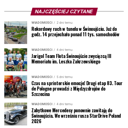
NAJCZĘŚCIEJ CZYTANE
WIADOMOŚCI
2 dni temu
Rekordowy ruch w tunelu w Świnoujściu. Już do
godz. 14 przejechało ponad 11 tys. samochodów
WIADOMOŚCI
4 dni temu
Jarigol Team Flota Świnoujście zwycięzcą III
Memoriału im. Leszka Zakrzewskiego
WIADOMOŚCI
5 dni temu
Czas na sprinterskie emocje! Drugi etap 83. Tour
de Pologne prowadzi z Międzyzdrojów do
Szczecina
WIADOMOŚCI
4 dni temu
Zabytkowe Mercedesy ponownie zawitają do
Świnoujścia. We wrześniu rusza StarDrive Poland
2026