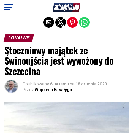
Exit mobile version
LOKALNE
Stoczniowy majątek ze
Świnoujścia jest wywożony do
Szczecina
Opublikowano
6 lat temu
na
18 grudnia 2020
Przez
Wojciech Basałygo