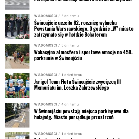
WIADOMOŚCI
5 dni temu
Świnoujście uczciło 82. rocznicę wybuchu
Powstania Warszawskiego. O godzinie „W” miasto
zatrzymało się w hołdzie Bohaterom
WIADOMOŚCI
3 dni temu
Wakacyjna atmosfera i sportowe emocje na 458.
parkrunie w Świnoujściu
WIADOMOŚCI
1 dzień temu
Jarigol Team Flota Świnoujście zwycięzcą III
Memoriału im. Leszka Zakrzewskiego
WIADOMOŚCI
4 dni temu
W Świnoujściu powstają miejsca parkingowe dla
hulajnóg. Miasto porządkuje przestrzeń
WIADOMOŚCI
1 dzień temu