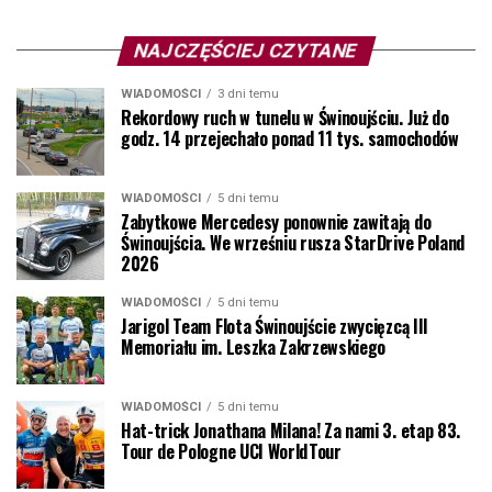
NAJCZĘŚCIEJ CZYTANE
WIADOMOŚCI
3 dni temu
Rekordowy ruch w tunelu w Świnoujściu. Już do
godz. 14 przejechało ponad 11 tys. samochodów
WIADOMOŚCI
5 dni temu
Zabytkowe Mercedesy ponownie zawitają do
Świnoujścia. We wrześniu rusza StarDrive Poland
2026
WIADOMOŚCI
5 dni temu
Jarigol Team Flota Świnoujście zwycięzcą III
Memoriału im. Leszka Zakrzewskiego
WIADOMOŚCI
5 dni temu
Hat-trick Jonathana Milana! Za nami 3. etap 83.
Tour de Pologne UCI WorldTour