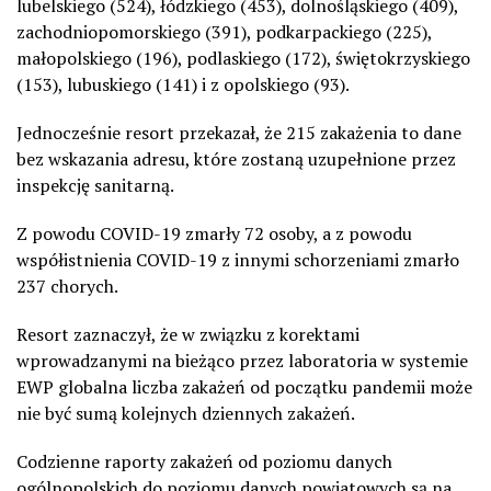
lubelskiego (524), łódzkiego (453), dolnośląskiego (409),
zachodniopomorskiego (391), podkarpackiego (225),
małopolskiego (196), podlaskiego (172), świętokrzyskiego
(153), lubuskiego (141) i z opolskiego (93).
Jednocześnie resort przekazał, że 215 zakażenia to dane
bez wskazania adresu, które zostaną uzupełnione przez
inspekcję sanitarną.
Z powodu COVID-19 zmarły 72 osoby, a z powodu
współistnienia COVID-19 z innymi schorzeniami zmarło
237 chorych.
Resort zaznaczył, że w związku z korektami
wprowadzanymi na bieżąco przez laboratoria w systemie
EWP globalna liczba zakażeń od początku pandemii może
nie być sumą kolejnych dziennych zakażeń.
Codzienne raporty zakażeń od poziomu danych
ogólnopolskich do poziomu danych powiatowych są na