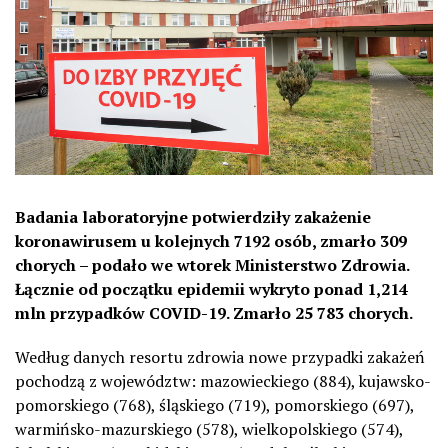
Badania laboratoryjne potwierdziły zakażenie
koronawirusem u kolejnych 7192 osób, zmarło 309
chorych – podało we wtorek Ministerstwo Zdrowia.
Łącznie od początku epidemii wykryto ponad 1,214
mln przypadków COVID-19. Zmarło 25 783 chorych.
Według danych resortu zdrowia nowe przypadki zakażeń
pochodzą z województw: mazowieckiego (884), kujawsko-
pomorskiego (768), śląskiego (719), pomorskiego (697),
warmińsko-mazurskiego (578), wielkopolskiego (574),