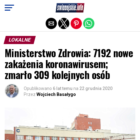
Exit mobile version
LOKALNE
Ministerstwo Zdrowia: 7192 nowe
zakażenia koronawirusem;
zmarło 309 kolejnych osób
Opublikowano
6 lat temu
na
22 grudnia 2020
Przez
Wojciech Basałygo