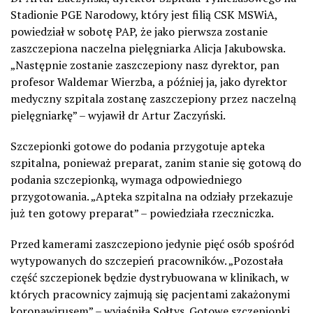
Stadionie PGE Narodowy, który jest filią CSK MSWiA,
powiedział w sobotę PAP, że jako pierwsza zostanie
zaszczepiona naczelna pielęgniarka Alicja Jakubowska.
„Następnie zostanie zaszczepiony nasz dyrektor, pan
profesor Waldemar Wierzba, a później ja, jako dyrektor
medyczny szpitala zostanę zaszczepiony przez naczelną
pielęgniarkę” – wyjawił dr Artur Zaczyński.
Szczepionki gotowe do podania przygotuje apteka
szpitalna, ponieważ preparat, zanim stanie się gotową do
podania szczepionką, wymaga odpowiedniego
przygotowania. „Apteka szpitalna na odziały przekazuje
już ten gotowy preparat” – powiedziała rzeczniczka.
Przed kamerami zaszczepiono jedynie pięć osób spośród
wytypowanych do szczepień pracowników. „Pozostała
część szczepionek będzie dystrybuowana w klinikach, w
których pracownicy zajmują się pacjentami zakażonymi
koronawirusem” – wyjaśniła Sołtys. Gotowe szczepionki