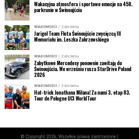
Wakacyjna atmosfera i sportowe emocje na 458.
parkrunie w Świnoujściu
WIADOMOŚCI
2 dni temu
Jarigol Team Flota Świnoujście zwycięzcą III
Memoriału im. Leszka Zakrzewskiego
WIADOMOŚCI
2 dni temu
Zabytkowe Mercedesy ponownie zawitają do
Świnoujścia. We wrześniu rusza StarDrive Poland
2026
WIADOMOŚCI
2 dni temu
Hat-trick Jonathana Milana! Za nami 3. etap 83.
Tour de Pologne UCI WorldTour
© Copyright 2026, Wszelkie prawa zastrzeżone |