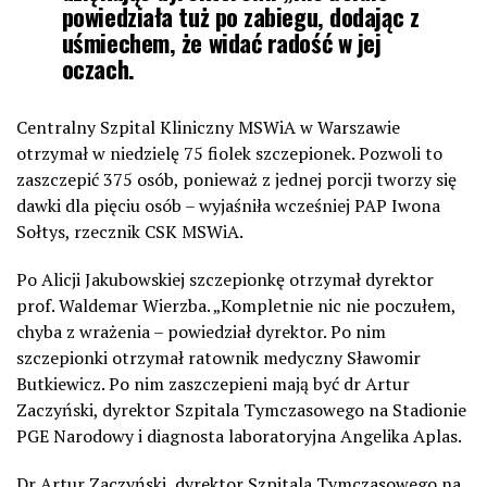
powiedziała tuż po zabiegu, dodając z
uśmiechem, że widać radość w jej
oczach.
Centralny Szpital Kliniczny MSWiA w Warszawie
otrzymał w niedzielę 75 fiolek szczepionek. Pozwoli to
zaszczepić 375 osób, ponieważ z jednej porcji tworzy się
dawki dla pięciu osób – wyjaśniła wcześniej PAP Iwona
Sołtys, rzecznik CSK MSWiA.
Po Alicji Jakubowskiej szczepionkę otrzymał dyrektor
prof. Waldemar Wierzba. „Kompletnie nic nie poczułem,
chyba z wrażenia – powiedział dyrektor. Po nim
szczepionki otrzymał ratownik medyczny Sławomir
Butkiewicz. Po nim zaszczepieni mają być dr Artur
Zaczyński, dyrektor Szpitala Tymczasowego na Stadionie
PGE Narodowy i diagnosta laboratoryjna Angelika Aplas.
Dr Artur Zaczyński, dyrektor Szpitala Tymczasowego na