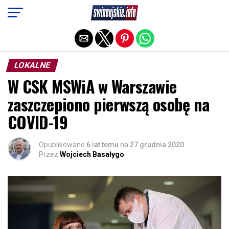
Exit mobile version
LOKALNE
W CSK MSWiA w Warszawie
zaszczepiono pierwszą osobę na
COVID-19
Opublikowano
6 lat temu
na
27 grudnia 2020
Przez
Wojciech Basałygo