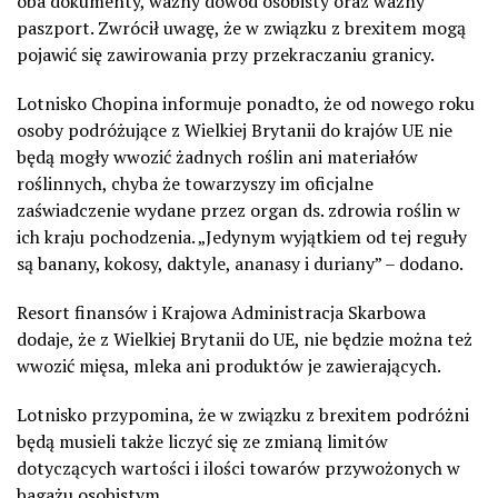
oba dokumenty, ważny dowód osobisty oraz ważny
paszport. Zwrócił uwagę, że w związku z brexitem mogą
pojawić się zawirowania przy przekraczaniu granicy.
Lotnisko Chopina informuje ponadto, że od nowego roku
osoby podróżujące z Wielkiej Brytanii do krajów UE nie
będą mogły wwozić żadnych roślin ani materiałów
roślinnych, chyba że towarzyszy im oficjalne
zaświadczenie wydane przez organ ds. zdrowia roślin w
ich kraju pochodzenia. „Jedynym wyjątkiem od tej reguły
są banany, kokosy, daktyle, ananasy i duriany” – dodano.
Resort finansów i Krajowa Administracja Skarbowa
dodaje, że z Wielkiej Brytanii do UE, nie będzie można też
wwozić mięsa, mleka ani produktów je zawierających.
Lotnisko przypomina, że w związku z brexitem podróżni
będą musieli także liczyć się ze zmianą limitów
dotyczących wartości i ilości towarów przywożonych w
bagażu osobistym.