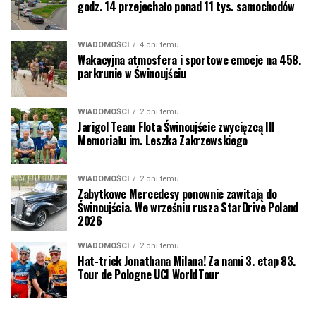
godz. 14 przejechało ponad 11 tys. samochodów
WIADOMOŚCI
4 dni temu
Wakacyjna atmosfera i sportowe emocje na 458.
parkrunie w Świnoujściu
WIADOMOŚCI
2 dni temu
Jarigol Team Flota Świnoujście zwycięzcą III
Memoriału im. Leszka Zakrzewskiego
WIADOMOŚCI
2 dni temu
Zabytkowe Mercedesy ponownie zawitają do
Świnoujścia. We wrześniu rusza StarDrive Poland
2026
WIADOMOŚCI
2 dni temu
Hat-trick Jonathana Milana! Za nami 3. etap 83.
Tour de Pologne UCI WorldTour