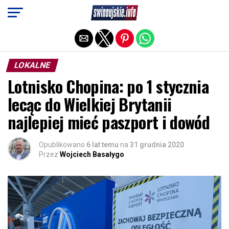
Exit mobile version
LOKALNE
Lotnisko Chopina: po 1 stycznia
lecąc do Wielkiej Brytanii
najlepiej mieć paszport i dowód
Opublikowano
6 lat temu
na
31 grudnia 2020
Przez
Wojciech Basałygo