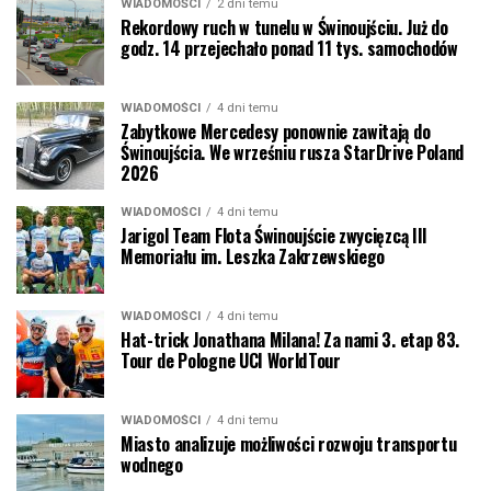
WIADOMOŚCI
2 dni temu
Rekordowy ruch w tunelu w Świnoujściu. Już do
godz. 14 przejechało ponad 11 tys. samochodów
WIADOMOŚCI
4 dni temu
Zabytkowe Mercedesy ponownie zawitają do
Świnoujścia. We wrześniu rusza StarDrive Poland
2026
WIADOMOŚCI
4 dni temu
Jarigol Team Flota Świnoujście zwycięzcą III
Memoriału im. Leszka Zakrzewskiego
WIADOMOŚCI
4 dni temu
Hat-trick Jonathana Milana! Za nami 3. etap 83.
Tour de Pologne UCI WorldTour
WIADOMOŚCI
4 dni temu
Miasto analizuje możliwości rozwoju transportu
wodnego