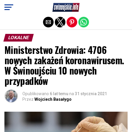
Exit mobile version
LOKALNE
Ministerstwo Zdrowia: 4706
nowych zakażeń koronawirusem.
W Świnoujściu 10 nowych
przypadków
Opublikowano
6 lat temu
na
31 stycznia 2021
Przez
Wojciech Basałygo