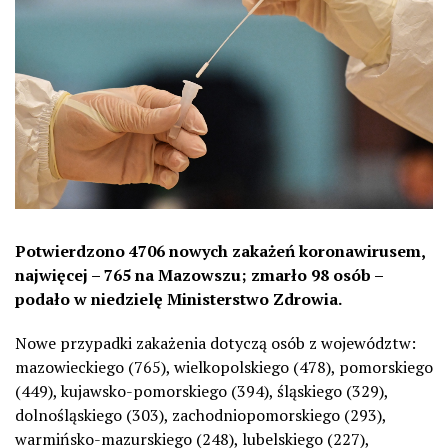
Potwierdzono 4706 nowych zakażeń koronawirusem,
najwięcej – 765 na Mazowszu; zmarło 98 osób –
podało w niedzielę Ministerstwo Zdrowia.
Nowe przypadki zakażenia dotyczą osób z województw:
mazowieckiego (765), wielkopolskiego (478), pomorskiego
(449), kujawsko-pomorskiego (394), śląskiego (329),
dolnośląskiego (303), zachodniopomorskiego (293),
warmińsko-mazurskiego (248), lubelskiego (227),