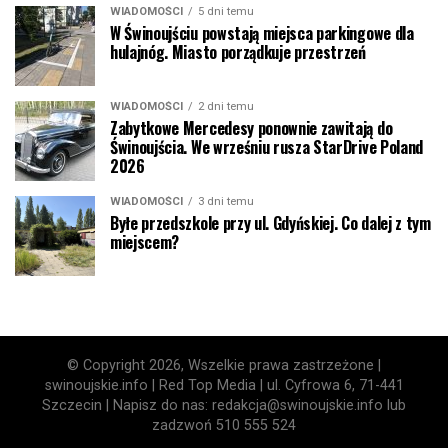
WIADOMOŚCI
5 dni temu
W Świnoujściu powstają miejsca parkingowe dla
hulajnóg. Miasto porządkuje przestrzeń
WIADOMOŚCI
2 dni temu
Zabytkowe Mercedesy ponownie zawitają do
Świnoujścia. We wrześniu rusza StarDrive Poland
2026
WIADOMOŚCI
3 dni temu
Byłe przedszkole przy ul. Gdyńskiej. Co dalej z tym
miejscem?
© Copyright 2026, Wszelkie prawa zastrzeżone |
swinoujskie.info | Red Top Media | ul. Cyfrowa 6, 71-441
Szczecin | Napisz do nas: redakcja@swinoujskie.info lub
zadzwoń 510 555 524