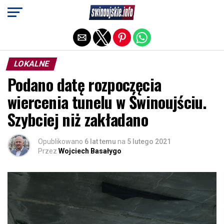
Exit mobile version
LOKALNE
Podano datę rozpoczęcia
wiercenia tunelu w Świnoujściu.
Szybciej niż zakładano
Opublikowano
6 lat temu
na
5 lutego 2021
Przez
Wojciech Basałygo