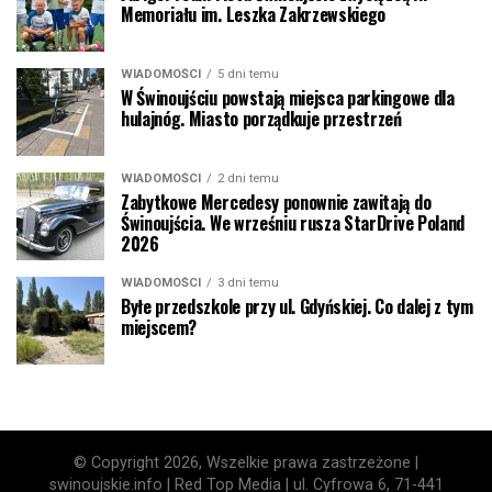
Memoriału im. Leszka Zakrzewskiego
WIADOMOŚCI
5 dni temu
W Świnoujściu powstają miejsca parkingowe dla
hulajnóg. Miasto porządkuje przestrzeń
WIADOMOŚCI
2 dni temu
Zabytkowe Mercedesy ponownie zawitają do
Świnoujścia. We wrześniu rusza StarDrive Poland
2026
WIADOMOŚCI
3 dni temu
Byłe przedszkole przy ul. Gdyńskiej. Co dalej z tym
miejscem?
© Copyright 2026, Wszelkie prawa zastrzeżone |
swinoujskie.info | Red Top Media | ul. Cyfrowa 6, 71-441