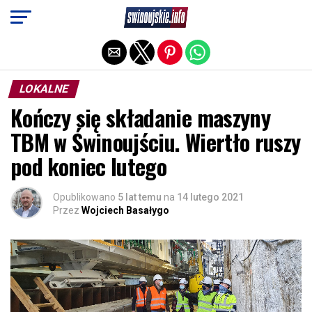
Exit mobile version
LOKALNE
Kończy się składanie maszyny
TBM w Świnoujściu. Wiertło ruszy
pod koniec lutego
Opublikowano
5 lat temu
na
14 lutego 2021
Przez
Wojciech Basałygo