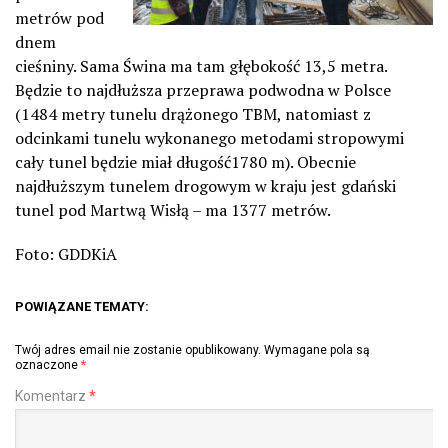
metrów pod
dnem
cieśniny. Sama Świna ma tam głębokość 13,5 metra.
Będzie to najdłuższa przeprawa podwodna w Polsce
(1484 metry tunelu drążonego TBM, natomiast z
odcinkami tunelu wykonanego metodami stropowymi
cały tunel będzie miał długość1780 m). Obecnie
najdłuższym tunelem drogowym w kraju jest gdański
tunel pod Martwą Wisłą – ma 1377 metrów.
Foto: GDDKiA
POWIĄZANE TEMATY:
Twój adres email nie zostanie opublikowany.
Wymagane pola są
oznaczone
*
Komentarz
*