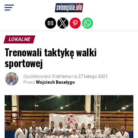
Exit mobile version
LOKALNE
Trenowali taktykę walki
sportowej
Opublikowano
5 lat temu
na
27 lutego 2021
Przez
Wojciech Basałygo