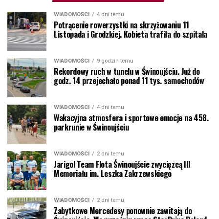
WIADOMOŚCI
4 dni temu
Potrącenie rowerzystki na skrzyżowaniu 11
Listopada i Grodzkiej. Kobieta trafiła do szpitala
WIADOMOŚCI
9 godzin temu
Rekordowy ruch w tunelu w Świnoujściu. Już do
godz. 14 przejechało ponad 11 tys. samochodów
WIADOMOŚCI
4 dni temu
Wakacyjna atmosfera i sportowe emocje na 458.
parkrunie w Świnoujściu
WIADOMOŚCI
2 dni temu
Jarigol Team Flota Świnoujście zwycięzcą III
Memoriału im. Leszka Zakrzewskiego
WIADOMOŚCI
2 dni temu
Zabytkowe Mercedesy ponownie zawitają do