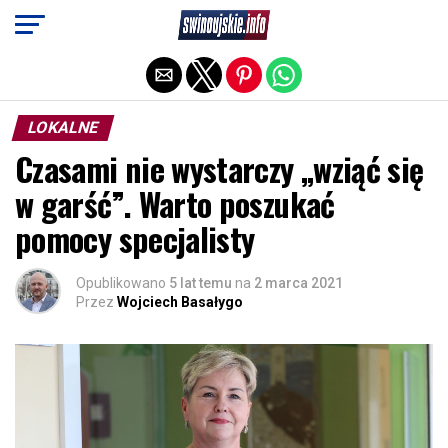
Exit mobile version
LOKALNE
Czasami nie wystarczy „wziąć się
w garść”. Warto poszukać
pomocy specjalisty
Opublikowano
5 lat temu
na
2 marca 2021
Przez
Wojciech Basałygo