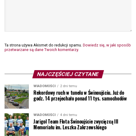
Ta strona używa Akismet do redukcji spamu.
Dowiedz się, w jaki sposób
przetwarzane są dane Twoich komentarzy.
NAJCZĘŚCIEJ CZYTANE
WIADOMOŚCI
2 dni temu
Rekordowy ruch w tunelu w Świnoujściu. Już do
godz. 14 przejechało ponad 11 tys. samochodów
WIADOMOŚCI
4 dni temu
Jarigol Team Flota Świnoujście zwycięzcą III
Memoriału im. Leszka Zakrzewskiego