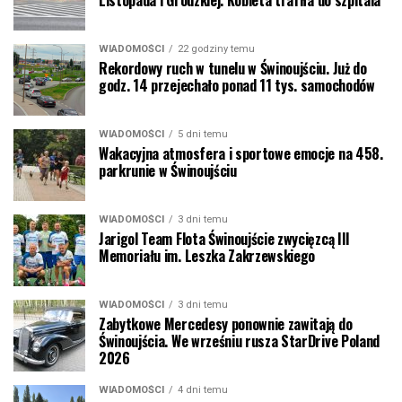
Listopada i Grodzkiej. Kobieta trafiła do szpitala
WIADOMOŚCI
22 godziny temu
Rekordowy ruch w tunelu w Świnoujściu. Już do
godz. 14 przejechało ponad 11 tys. samochodów
WIADOMOŚCI
5 dni temu
Wakacyjna atmosfera i sportowe emocje na 458.
parkrunie w Świnoujściu
WIADOMOŚCI
3 dni temu
Jarigol Team Flota Świnoujście zwycięzcą III
Memoriału im. Leszka Zakrzewskiego
WIADOMOŚCI
3 dni temu
Zabytkowe Mercedesy ponownie zawitają do
Świnoujścia. We wrześniu rusza StarDrive Poland
2026
WIADOMOŚCI
4 dni temu