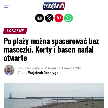
Exit mobile version
LOKALNE
Po plaży można spacerować bez
maseczki. Korty i basen nadal
otwarte
Opublikowano
5 lat temu
na
3 marca 2021
Przez
Wojciech Basałygo