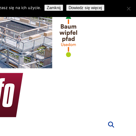
asz się na ich użycie.
Zamknij
Dowiedz się więcej