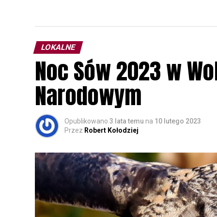
LOKALNE
Noc Sów 2023 w Wo
Narodowym
Opublikowano
3 lata temu
na
10 lutego 2023
Przez
Robert Kołodziej