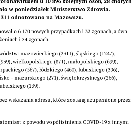
oronawirusem u 10 896 kolejnych osób, 28 chorych
ło w poniedziałek Ministerstwo Zdrowia.
 2311 odnotowano na Mazowszu.
mował o 6 170 nowych przypadkach i 32 zgonach, a dwa
żeniach i 24 zgonach.
ództw: mazowieckiego (2311), śląskiego (1247),
939), wielkopolskiego (871), małopolskiego (699),
packiego (567), łódzkiego (460), lubuskiego (396),
ko – mazurskiego (271), świętokrzyskiego (266),
lubelskiego (139).
 bez wskazania adresu, które zostaną uzupełnione przez
atomiast z powodu współistnienia COVID-19 z innymi