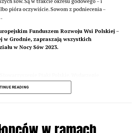
szych sów. Są w trakcie okresu godowego – i
 albo pióra oczywiście. Sowom z podniecenia –
…
uropejskim Funduszem Rozwoju Wsi Polskiej –
 w Grodnie, zapraszają wszystkich
ziału w Nocy Sów 2023.
Stowarzyszenie Ptaki Polskie. Wydarzenie
3 r
. wg harmonogramu przedstawionego na
TINUE READING
iologii i zwyczajach sów, wystawy, quizy
w w terenie – w wybranych punktach terenowych
ziału w Akcji, włączenia się w aktywne
hłopców w ramach
iadczeń przy grillu.
Na wydarzenie obowiązują