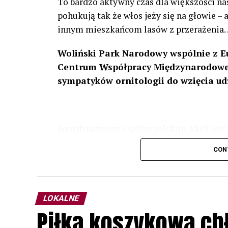
To bardzo aktywny czas dla większości na
pohukują tak że włos jeży się na głowie –
innym mieszkańcom lasów z przerażenia
Woliński Park Narodowy wspólnie z E
Centrum Współpracy Międzynarodowej
sympatyków ornitologii do wzięcia ud
Koordynatorem Ogólnopolskim Akcji jest 
odbędzie się w dniach
24 i 25 lutego 202
CON
plakacie. W programie m. in. prelekcja o b
przyrodnicze o sowach, nasłuchiwania só
parku.
LOKALNE
Wszystkich uczestników zapraszamy do ud
Piłka koszykowa c
rozpoznawanie głosów sów i wymianę dośw