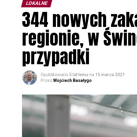
LOKALNE
344 nowych zak
regionie, w Świn
przypadki
Opublikowano
5 lat temu
na
15 marca 2021
Przez
Wojciech Basałygo