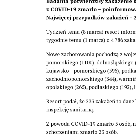
Badania potwierdziły zakażenie k
z COVID-19 zmarło – poinformowa
Najwięcej przypadków zakażeń –
Tydzień temu (8 marca) resort infor
tygodnie temu (1 marca) o 4 786 zaka
Nowe zachorowania pochodzą z wojew
pomorskiego (1100), dolnośląskiego (
kujawsko – pomorskiego (596), podkar
zachodniopomorskiego (344), warmińs
opolskiego (265), podlaskiego (192), 
Resort podał, że 233 zakażeń to dane
inspekcję sanitarną.
Z powodu COVID-19 zmarło 5 osób, n
schorzeniami zmarło 23 osób.