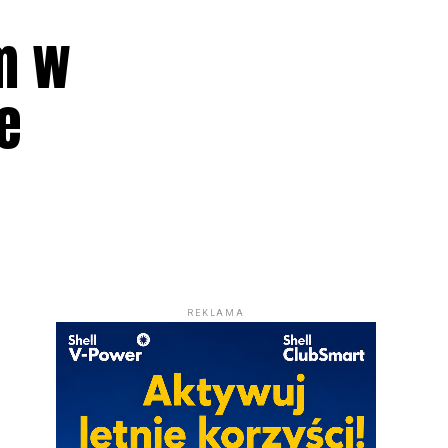
m w
e
REKLAMA