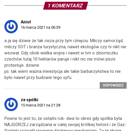
1 KOMENTARZ
Anioł
16 marca 2021 na 06:39
a ja się dziwie że tak cisza przy tym rżnięciu. Milczy samorząd,
milczy SOT i branża turystyczna, nawet ekologów czy tv nikt nie
wezwał. Gdy obok wielka wojna i nawet w tvn o zbiorniczku
czechów tutaj 10 hektarów paruje i nikt nic nie mówi pisze
protestuje. dziwne.
ps. tak wiem ważna inwestycja ale takie barbarzyństwa to nie
było nawet przy budowie tego syfu.
ODPOWIEDZ
ze spółki
15 marca 2021 na 21:28
Pewne to jest to, że ostatni rok- dwa to okres gdy spółka była
NAJGORZEJ zarządzana w całej swojej krótkiej historii i że Gaz-
System rozwalił sprawnie działający mechanizm. Za te głupie