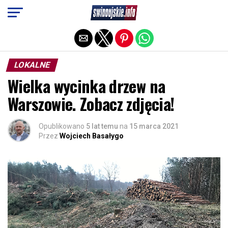
Exit mobile version
LOKALNE
Wielka wycinka drzew na
Warszowie. Zobacz zdjęcia!
Opublikowano
5 lat temu
na
15 marca 2021
Przez
Wojciech Basałygo