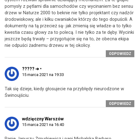
pomysły z pętlami dla samochodów czy wycinaniem bez sensu
drzew w Naturze 2000 to beknie nie tylko projektant czy nadzór
środowiskowy, ale i kilku cwaniaków którzy do tego dopuścili. A
dokumenty na tą przecież są- jak zmienią się władze-a to tylko
kwestia czasu głowy za to polecą. I nie tylko za te dęby. Wycinki
jeszcze będą trwały – przygotujcie się na to, że obecna ekipa
nie odpuści żadnemu drzewu w tej okolicy.
ODPOWIEDZ
????? ➔ •
15 marca 2021 na 19:33
Tak się dzieje, kiedy głosujecie na przybłędy nieurodzone w
Świnoujściu.
ODPOWIEDZ
wdzięczny Warszów
15 marca 2021 na 16:40
Panie Januszu Żmurkiewicz i pani Michalska Barbaro