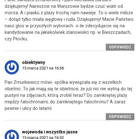
dziękujemy! Nareszcie na Warszowie będzie czuć wiatr od
morza. A i piasku z plaży trochę nam nawieje. To o wiele milsze
– dotąd tylko miała węglowy i ruda. Dziękujemy! Macie Państwo
nasz głos w przyszłych wyborach- o ile zdecydujecie się na
kandydowanie na jakiekolwiek stanowisko np. w Bieszczadach,
czy Płocku.
ODPOWIEDZ
obiektywny
15 marca 2021 na 16:36
Pan Żmurkiewicz mówi- spółka wywiązała się z wszelkich
obietnic. To jak mają się te obietnice, że już nic nie wytną do tej
pustyni na zdjęciach, którą zrobili teraz? Do zamkniętej plaży
między falochronami, do zamkniętego falochronu? A zaraz
pewnie i ulicy do latarni.
ODPOWIEDZ
wojewoda i wszystko jasne
15 marca 2021 na 16:32