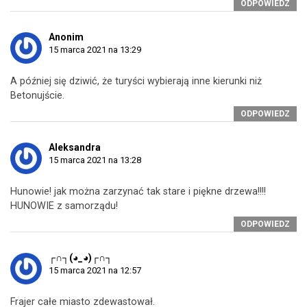
ODPOWIEDZ
Anonim
15 marca 2021 na 13:29
A później się dziwić, że turyści wybierają inne kierunki niż
Betonujście.
ODPOWIEDZ
Aleksandra
15 marca 2021 na 13:28
Hunowie! jak można zarzynać tak stare i piękne drzewa!!!!
HUNOWIE z samorządu!
ODPOWIEDZ
┌∩┐(◕_◕)┌∩┐
15 marca 2021 na 12:57
Frajer całe miasto zdewastował.