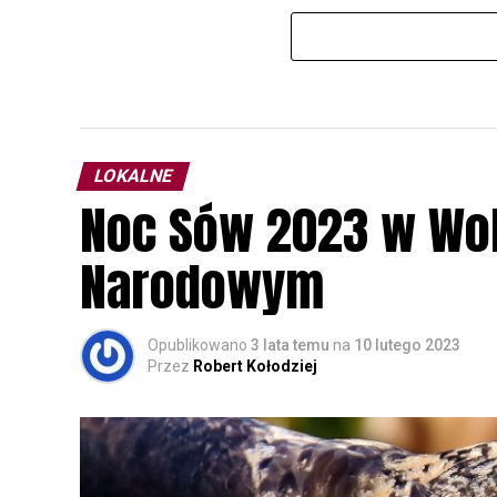
LOKALNE
Noc Sów 2023 w Wo
Narodowym
Opublikowano
3 lata temu
na
10 lutego 2023
Przez
Robert Kołodziej