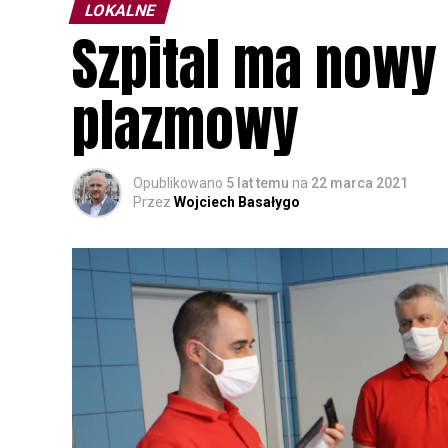
LOKALNE
Szpital ma nowy 
plazmowy
Opublikowano
5 lat temu
na
22 marca 2021
Przez
Wojciech Basałygo