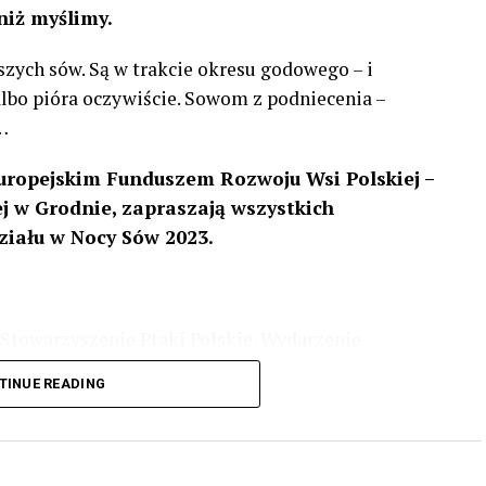
niż myślimy.
szych sów. Są w trakcie okresu godowego – i
 albo pióra oczywiście. Sowom z podniecenia –
…
uropejskim Funduszem Rozwoju Wsi Polskiej –
 w Grodnie, zapraszają wszystkich
ziału w Nocy Sów 2023.
Stowarzyszenie Ptaki Polskie. Wydarzenie
3 r
. wg harmonogramu przedstawionego na
TINUE READING
iologii i zwyczajach sów, wystawy, quizy
w w terenie – w wybranych punktach terenowych