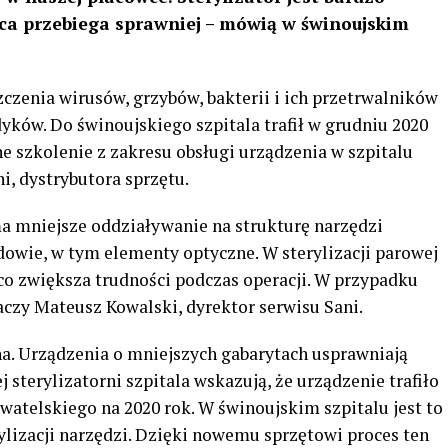
ca przebiega sprawniej – mówią w świnoujskim
szczenia wirusów, grzybów, bakterii i ich przetrwalników
ków. Do świnoujskiego szpitala trafił w grudniu 2020
jne szkolenie z zakresu obsługi urządzenia w szpitalu
ni, dystrybutora sprzętu.
a mniejsze oddziaływanie na strukturę narzędzi
owie, w tym elementy optyczne. W sterylizacji parowej
 co zwiększa trudności podczas operacji. W przypadku
maczy Mateusz Kowalski, dyrektor serwisu Sani.
ana. Urządzenia o mniejszych gabarytach usprawniają
sterylizatorni szpitala wskazują, że urządzenie trafiło
atelskiego na 2020 rok. W świnoujskim szpitalu jest to
rylizacji narzędzi. Dzięki nowemu sprzętowi proces ten