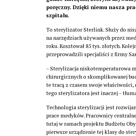
poręczny. Dzięki n
iemu nasza pra
szpitalu.
To sterylizator Sterlink. Służy do ni
na narzędziach używanych przez medy
roku. Kosztował 85 tys. złotych. Kole
przeprowadzili specjaliści z firmy Sa
– Sterylizacja niskotemperaturowa m
chirurgicznych o skomplikowanej bud
te tracą z czasem swoje właściwości,
tego sterylizatora jest inaczej – tłu
Technologia sterylizacji jest rozwij
prace medyków. Pracownicy centralnej 
tutaj w ramach projektu Budżetu Obyw
pierwsze urządzenie tej klasy do ste