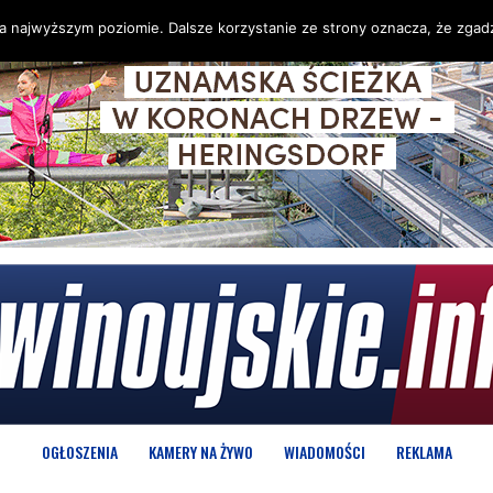
na najwyższym poziomie. Dalsze korzystanie ze strony oznacza, że zgadz
OGŁOSZENIA
KAMERY NA ŻYWO
WIADOMOŚCI
REKLAMA