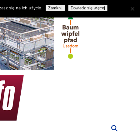
asz się na ich użycie.
Zamknij
Dowiedz się więcej