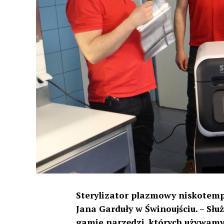
Sterylizator plazmowy niskotemp
Jana Garduły w Świnoujściu. – Sł
gamie narzędzi, których używamy 