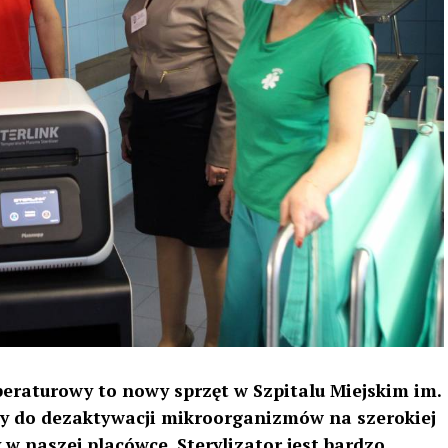
eraturowy to nowy sprzęt w Szpitalu Miejskim im.
uży do dezaktywacji mikroorganizmów na szerokiej
w naszej placówce. Sterylizator jest bardzo