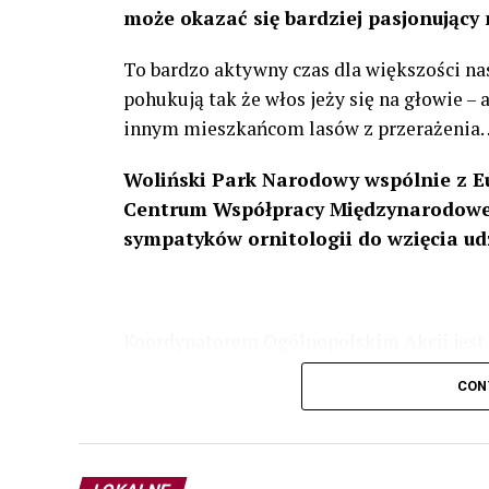
może okazać się bardziej pasjonujący 
To bardzo aktywny czas dla większości na
pohukują tak że włos jeży się na głowie –
innym mieszkańcom lasów z przerażenia
Woliński Park Narodowy wspólnie z E
Centrum Współpracy Międzynarodowej
sympatyków ornitologii do wzięcia ud
Koordynatorem Ogólnopolskim Akcji jest 
odbędzie się w dniach
24 i 25 lutego 202
CON
plakacie. W programie m. in. prelekcja o b
przyrodnicze o sowach, nasłuchiwania só
parku.