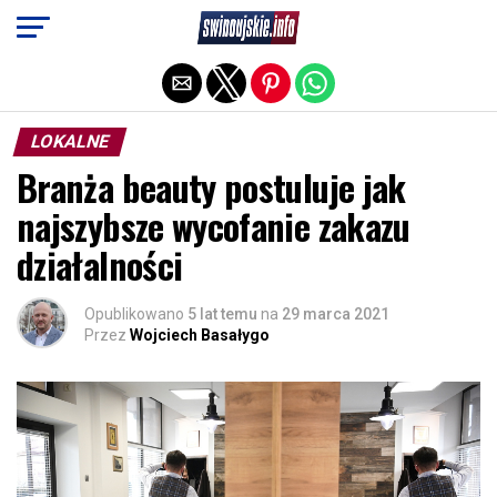
Exit mobile version
LOKALNE
Branża beauty postuluje jak
najszybsze wycofanie zakazu
działalności
Opublikowano
5 lat temu
na
29 marca 2021
Przez
Wojciech Basałygo