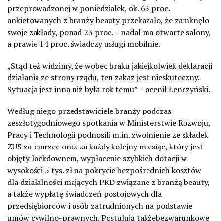
przeprowadzonej w poniedziałek, ok. 63 proc.
ankietowanych z branży beauty przekazało, że zamknęło
swoje zakłady, ponad 23 proc. – nadal ma otwarte salony,
a prawie 14 proc. świadczy usługi mobilnie.
„Stąd też widzimy, że wobec braku jakiejkolwiek deklaracji
działania ze strony rządu, ten zakaz jest nieskuteczny.
Sytuacja jest inna niż była rok temu” – ocenił Łenczyński.
Według niego przedstawiciele branży podczas
zeszłotygodniowego spotkania w Ministerstwie Rozwoju,
Pracy i Technologii podnosili m.in. zwolnienie ze składek
ZUS za marzec oraz za każdy kolejny miesiąc, który jest
objęty lockdownem, wypłacenie szybkich dotacji w
wysokości 5 tys. zł na pokrycie bezpośrednich kosztów
dla działalności mających PKD związane z branżą beauty,
a także wypłatę świadczeń postojowych dla
przedsiębiorców i osób zatrudnionych na podstawie
umów cywilno-prawnych. Postulują takżebezwarunkowe