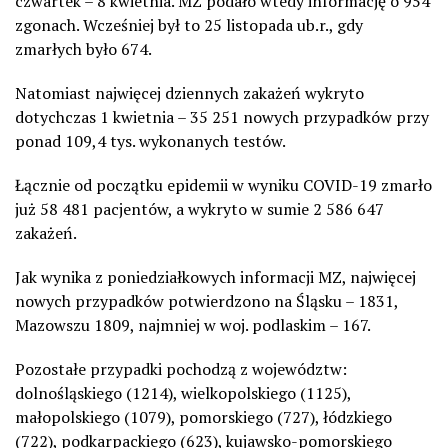
czwartek – 8 kwietnia. MZ podało wtedy informację o 954
zgonach. Wcześniej był to 25 listopada ub.r., gdy
zmarłych było 674.
Natomiast najwięcej dziennych zakażeń wykryto
dotychczas 1 kwietnia – 35 251 nowych przypadków przy
ponad 109,4 tys. wykonanych testów.
Łącznie od początku epidemii w wyniku COVID-19 zmarło
już 58 481 pacjentów, a wykryto w sumie 2 586 647
zakażeń.
Jak wynika z poniedziałkowych informacji MZ, najwięcej
nowych przypadków potwierdzono na Śląsku – 1831,
Mazowszu 1809, najmniej w woj. podlaskim – 167.
Pozostałe przypadki pochodzą z województw:
dolnośląskiego (1214), wielkopolskiego (1125),
małopolskiego (1079), pomorskiego (727), łódzkiego
(722), podkarpackiego (623), kujawsko-pomorskiego