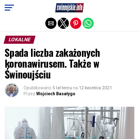
Exit mobile version
LOKALNE
Spada liczba zakażonych
koronawirusem. Także w
Świnoujściu
Opublikowano
5 lat temu
na
12 kwietnia 2021
Przez
Wojciech Basałygo