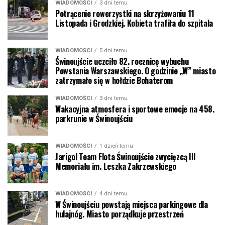
WIADOMOŚCI
3 dni temu
Potrącenie rowerzystki na skrzyżowaniu 11
Listopada i Grodzkiej. Kobieta trafiła do szpitala
WIADOMOŚCI
5 dni temu
Świnoujście uczciło 82. rocznicę wybuchu
Powstania Warszawskiego. O godzinie „W” miasto
zatrzymało się w hołdzie Bohaterom
WIADOMOŚCI
3 dni temu
Wakacyjna atmosfera i sportowe emocje na 458.
parkrunie w Świnoujściu
WIADOMOŚCI
1 dzień temu
Jarigol Team Flota Świnoujście zwycięzcą III
Memoriału im. Leszka Zakrzewskiego
WIADOMOŚCI
4 dni temu
W Świnoujściu powstają miejsca parkingowe dla
hulajnóg. Miasto porządkuje przestrzeń