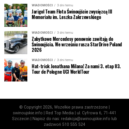
WIADOMOŚCI
3 dni temu
Jarigol Team Flota Świnoujście zwycięzcą III
Memoriału im. Leszka Zakrzewskiego
WIADOMOŚCI
3 dni temu
Zabytkowe Mercedesy ponownie zawitają do
Świnoujścia. We wrześniu rusza StarDrive Poland
2026
WIADOMOŚCI
3 dni temu
Hat-trick Jonathana Milana! Za nami 3. etap 83.
Tour de Pologne UCI WorldTour
© Copyright 2026, Wszelkie prawa zastrzeżone |
swinoujskie.info | Red Top Media | ul. Cyfrowa 6, 71-441
Szczecin | Napisz do nas: redakcja@swinoujskie.info lub
zadzwoń 510 555 524