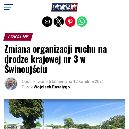
Exit mobile version
LOKALNE
Zmiana organizacji ruchu na
drodze krajowej nr 3 w
Świnoujściu
Opublikowano
5 lat temu
na
12 kwietnia 2021
Przez
Wojciech Basałygo