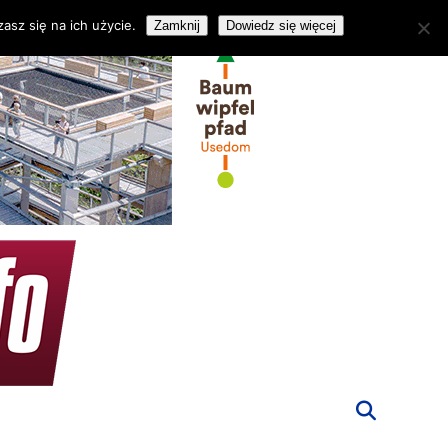
asz się na ich użycie.
Zamknij
Dowiedz się więcej