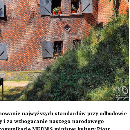
zachowanie najwyższych standardów przy odbudowie
ury i za wzbogacanie naszego narodowego
komunikacie MKDNiS minister kultury Piotr