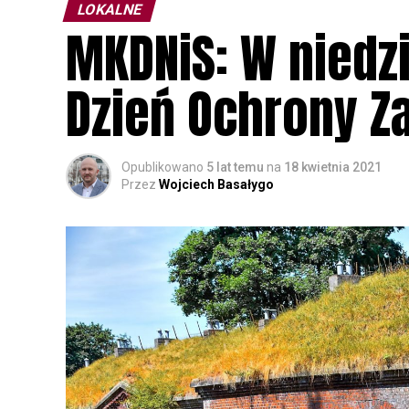
LOKALNE
MKDNiS: W niedz
Dzień Ochrony Z
Opublikowano
5 lat temu
na
18 kwietnia 2021
Przez
Wojciech Basałygo