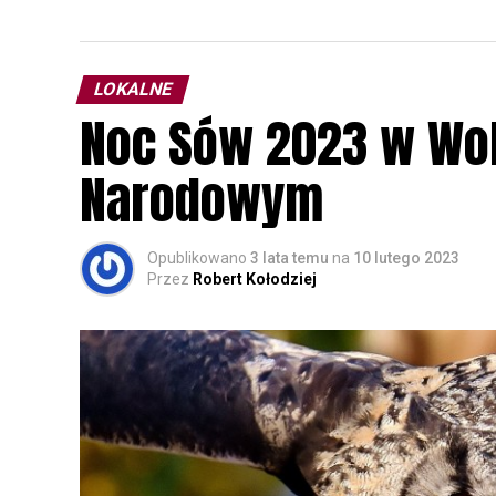
LOKALNE
Noc Sów 2023 w Wo
Narodowym
Opublikowano
3 lata temu
na
10 lutego 2023
Przez
Robert Kołodziej