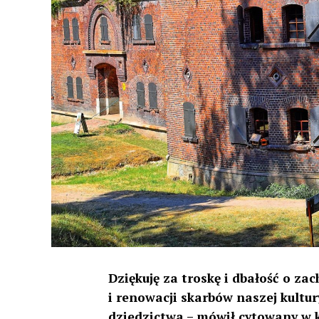
Dziękuję za troskę i dbałość o 
i renowacji skarbów naszej kult
dziedzictwa – mówił cytowany w 