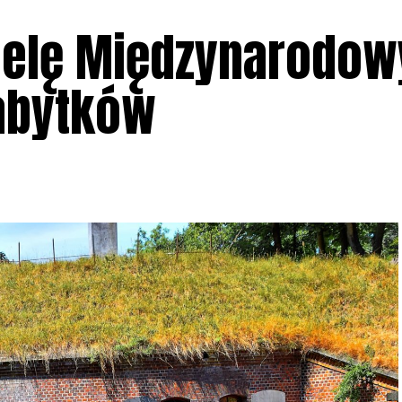
ielę Międzynarodow
abytków