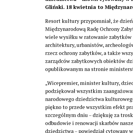
Gliński. 18 kwietnia to Międzyn
Resort kultury przypomniał, że dzień
Międzynarodową Radę Ochrony Zabytk
wiele wysiłku w ratowanie zabytków 
architektury, urbanistów, archeologó
rzecz ochrony zabytków, a także wszy
zarządców zabytkowych obiektów dzi
opublikowanym na stronie ministerst
„Wicepremier, minister kultury, dzie
podziękował wszystkim zaangażowan
narodowego dziedzictwa kulturowego” 
piękno to przede wszystkim efekt pra
szczególnym dniu – dziękuję za tros
odbudowie i renowacji skarbów nasze
dziedzictwa – powiedział cytowany w