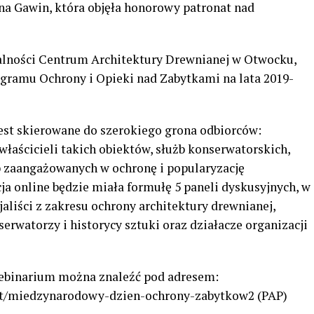
a Gawin, która objęła honorowy patronat nad
łalności Centrum Architektury Drewnianej w Otwocku,
ramu Ochrony i Opieki nad Zabytkami na lata 2019-
est skierowane do szerokiego grona odbiorców:
właścicieli takich obiektów, służb konserwatorskich,
b zaangażowanych w ochronę i popularyzację
a online będzie miała formułę 5 paneli dyskusyjnych, w
jaliści z zakresu ochrony architektury drewnianej,
erwatorzy i historycy sztuki oraz działacze organizacji
ebinarium można znaleźć pod adresem:
ort/miedzynarodowy-dzien-ochrony-zabytkow2 (PAP)