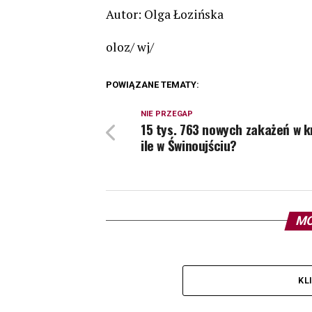
Autor: Olga Łozińska
oloz/ wj/
POWIĄZANE TEMATY:
NIE PRZEGAP
15 tys. 763 nowych zakażeń w k
ile w Świnoujściu?
MO
KL