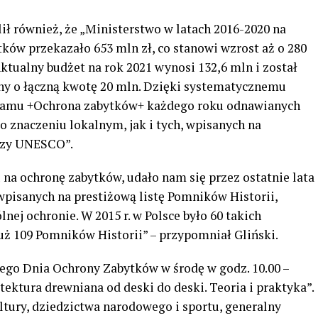
lił również, że „Ministerstwo w latach 2016-2020 na
ków przekazało 653 mln zł, co stanowi wzrost aż o 280
Aktualny budżet na rok 2021 wynosi 132,6 mln i został
ny o łączną kwotę 20 mln. Dzięki systematycznemu
ramu +Ochrona zabytków+ każdego roku odnawianych
o znaczeniu lokalnym, jak i tych, wpisanych na
 czy UNESCO”.
na ochronę zabytków, udało nam się przez ostatnie lata
wpisanych na prestiżową listę Pomników Historii,
ej ochronie. W 2015 r. w Polsce było 60 takich
uż 109 Pomników Historii” – przypomniał Gliński.
o Dnia Ochrony Zabytków w środę w godz. 10.00 –
tektura drewniana od deski do deski. Teoria i praktyka”.
ltury, dziedzictwa narodowego i sportu, generalny