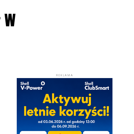
ł w
REKLAMA