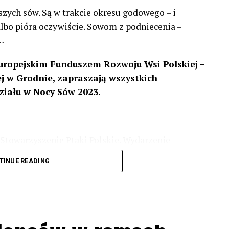
szych sów. Są w trakcie okresu godowego – i
 albo pióra oczywiście. Sowom z podniecenia –
…
uropejskim Funduszem Rozwoju Wsi Polskiej –
 w Grodnie, zapraszają wszystkich
ziału w Nocy Sów 2023.
Stowarzyszenie Ptaki Polskie. Wydarzenie
3 r
. wg harmonogramu przedstawionego na
TINUE READING
iologii i zwyczajach sów, wystawy, quizy
w w terenie – w wybranych punktach terenowych
ziału w Akcji, włączenia się w aktywne