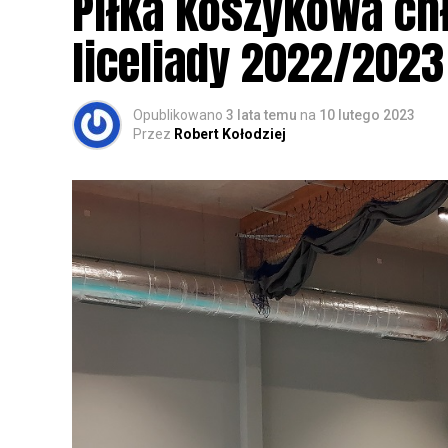
Piłka koszykowa c
rozpoznawanie głosów sów i wymianę dośw
zapisy.
liceliady 2022/2023
Opublikowano
3 lata temu
na
10 lutego 2023
Przez
Robert Kołodziej