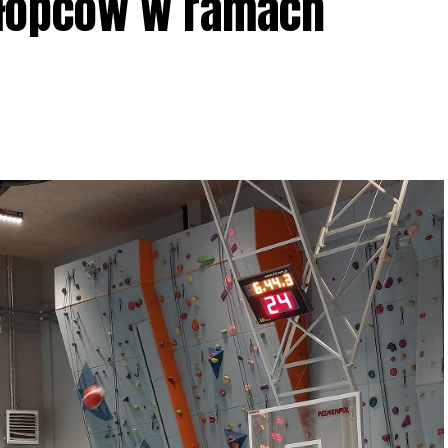
hłopców w ramach
iadczeń przy grillu.
Na wydarzenie obowiązują