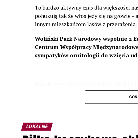
To bardzo aktywny czas dla większości na
pohukują tak że włos jeży się na głowie –
innym mieszkańcom lasów z przerażenia
Woliński Park Narodowy wspólnie z E
Centrum Współpracy Międzynarodowej
sympatyków ornitologii do wzięcia ud
Koordynatorem Ogólnopolskim Akcji jest 
odbędzie się w dniach
24 i 25 lutego 202
CON
plakacie. W programie m. in. prelekcja o b
przyrodnicze o sowach, nasłuchiwania só
parku.
LOKALNE
Wszystkich uczestników zapraszamy do ud