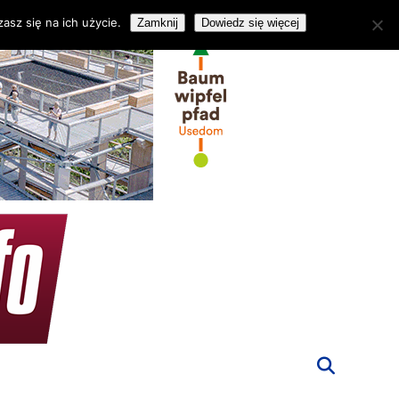
asz się na ich użycie.
Zamknij
Dowiedz się więcej