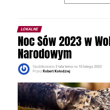
LOKALNE
Noc Sów 2023 w Wo
Narodowym
Opublikowano
3 lata temu
na
10 lutego 2023
Przez
Robert Kołodziej