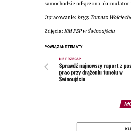
samochodzie odłączono akumulator i
Opracowanie:
bryg. Tomasz Wojciech
Zdjęcia:
KM PSP w Świnoujściu
POWIĄZANE TEMATY:
NIE PRZEGAP
Sprawdź najnowszy raport z po
prac przy drążeniu tunelu w
Świnoujściu
MO
KL