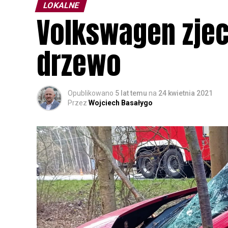
LOKALNE
Volkswagen zjech
drzewo
Opublikowano
5 lat temu
na
24 kwietnia 2021
Przez
Wojciech Basałygo