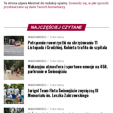
Ta strona używa Akismet do redukcji spamu.
Dowiedz się, w jaki sposób
przetwarzane są dane Twoich komentarzy.
NAJCZĘŚCIEJ CZYTANE
WIADOMOŚCI
3 dni temu
Potrącenie rowerzystki na skrzyżowaniu 11
Listopada i Grodzkiej. Kobieta trafiła do szpitala
WIADOMOŚCI
3 dni temu
Wakacyjna atmosfera i sportowe emocje na 458.
parkrunie w Świnoujściu
WIADOMOŚCI
2 dni temu
Jarigol Team Flota Świnoujście zwycięzcą III
Memoriału im. Leszka Zakrzewskiego
WIADOMOŚCI
5 dni temu