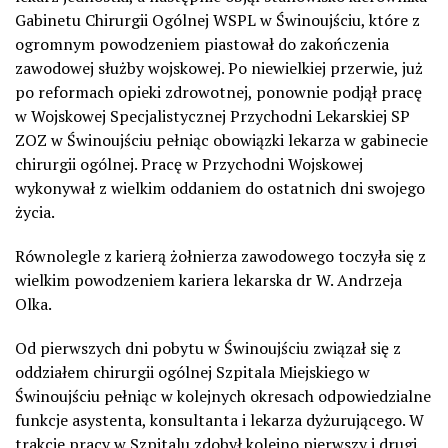
Gabinetu Chirurgii Ogólnej WSPL w Świnoujściu, które z
ogromnym powodzeniem piastował do zakończenia
zawodowej służby wojskowej. Po niewielkiej przerwie, już
po reformach opieki zdrowotnej, ponownie podjął pracę
w Wojskowej Specjalistycznej Przychodni Lekarskiej SP
ZOZ w Świnoujściu pełniąc obowiązki lekarza w gabinecie
chirurgii ogólnej. Pracę w Przychodni Wojskowej
wykonywał z wielkim oddaniem do ostatnich dni swojego
życia.
Równolegle z karierą żołnierza zawodowego toczyła się z
wielkim powodzeniem kariera lekarska dr W. Andrzeja
Olka.
Od pierwszych dni pobytu w Świnoujściu związał się z
oddziałem chirurgii ogólnej Szpitala Miejskiego w
Świnoujściu pełniąc w kolejnych okresach odpowiedzialne
funkcje asystenta, konsultanta i lekarza dyżurującego. W
trakcie pracy w Szpitalu zdobył kolejno pierwszy i drugi