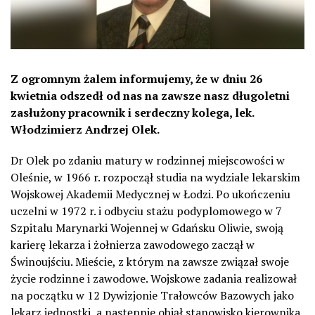
Z ogromnym żalem informujemy, że w dniu 26
kwietnia odszedł od nas na zawsze nasz długoletni
zasłużony pracownik i serdeczny kolega, lek.
Włodzimierz Andrzej Olek.
Dr Olek po zdaniu matury w rodzinnej miejscowości w
Oleśnie, w 1966 r. rozpoczął studia na wydziale lekarskim
Wojskowej Akademii Medycznej w Łodzi. Po ukończeniu
uczelni w 1972 r. i odbyciu stażu podyplomowego w 7
Szpitalu Marynarki Wojennej w Gdańsku Oliwie, swoją
karierę lekarza i żołnierza zawodowego zaczął w
Świnoujściu. Mieście, z którym na zawsze związał swoje
życie rodzinne i zawodowe. Wojskowe zadania realizował
na początku w 12 Dywizjonie Trałowców Bazowych jako
lekarz jednostki, a następnie objął stanowisko kierownika