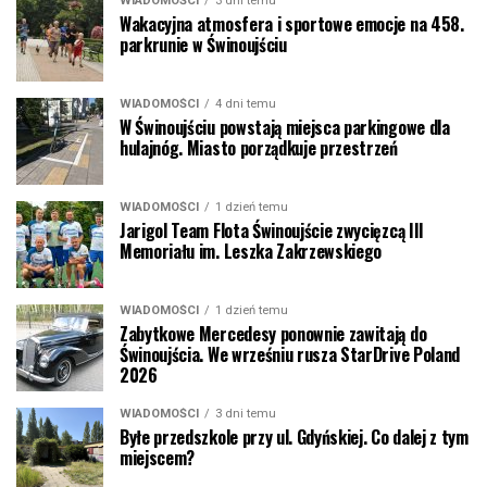
WIADOMOŚCI
3 dni temu
Wakacyjna atmosfera i sportowe emocje na 458.
parkrunie w Świnoujściu
WIADOMOŚCI
4 dni temu
W Świnoujściu powstają miejsca parkingowe dla
hulajnóg. Miasto porządkuje przestrzeń
WIADOMOŚCI
1 dzień temu
Jarigol Team Flota Świnoujście zwycięzcą III
Memoriału im. Leszka Zakrzewskiego
WIADOMOŚCI
1 dzień temu
Zabytkowe Mercedesy ponownie zawitają do
Świnoujścia. We wrześniu rusza StarDrive Poland
2026
WIADOMOŚCI
3 dni temu
Byłe przedszkole przy ul. Gdyńskiej. Co dalej z tym
miejscem?