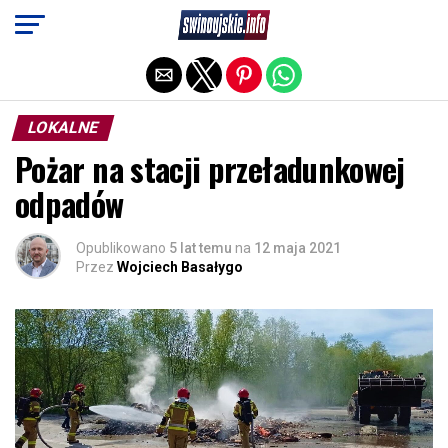
Exit mobile version
LOKALNE
Pożar na stacji przeładunkowej
odpadów
Opublikowano
5 lat temu
na
12 maja 2021
Przez
Wojciech Basałygo