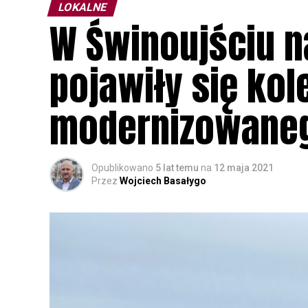
LOKALNE
W Świnoujściu 
pojawiły się kol
modernizowaneg
Opublikowano
5 lat temu
na
12 maja 2021
Przez
Wojciech Basałygo