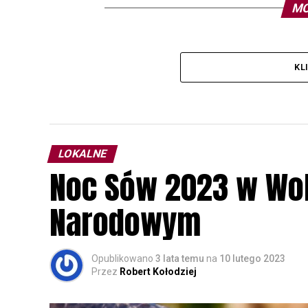
MO
KL
LOKALNE
Noc Sów 2023 w Wo
Narodowym
Opublikowano
3 lata temu
na
10 lutego 2023
Przez
Robert Kołodziej