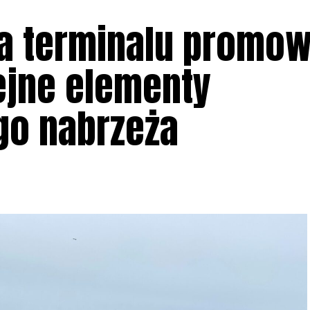
na terminalu promo
ejne elementy
o nabrzeża