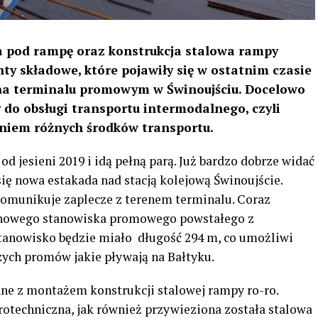
a pod rampę oraz konstrukcja stalowa rampy
ty składowe, które pojawiły się w ostatnim czasie
a terminalu promowym w Świnoujściu. Docelowo
do obsługi transportu intermodalnego, czyli
niem różnych środków transportu.
d jesieni 2019 i idą pełną parą. Już bardzo dobrze widać
a się nowa estakada nad stacją kolejową Świnoujście.
skomunikuje zaplecze z terenem terminalu. Coraz
łt nowego stanowiska promowego powstałego z
stanowisko będzie miało
długość 294 m, co umożliwi
ych promów jakie pływają na Bałtyku.
ane z montażem konstrukcji stalowej rampy ro-ro.
drotechniczna, jak również przywieziona została stalowa