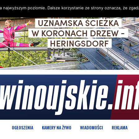
na najwyższym poziomie. Dalsze korzystanie ze strony oznacza, że zgadz
OGŁOSZENIA
KAMERY NA ŻYWO
WIADOMOŚCI
REKLAMA