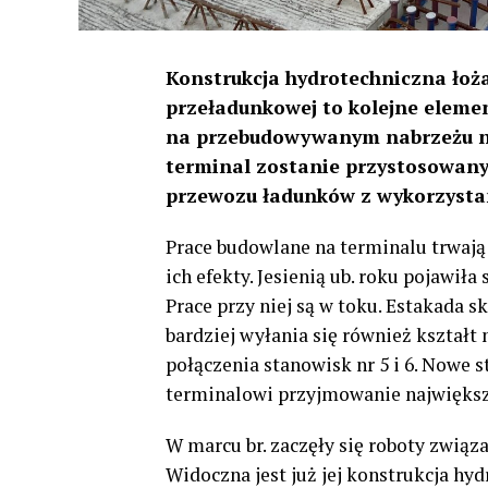
Konstrukcja hydrotechniczna łoż
przeładunkowej to kolejne elemen
na przebudowywanym nabrzeżu n
terminal zostanie przystosowany 
przewozu ładunków z wykorzysta
Prace budowlane na terminalu trwają o
ich efekty. Jesienią ub. roku pojawił
Prace przy niej są w toku. Estakada 
bardziej wyłania się również kszta
połączenia stanowisk nr 5 i 6. Nowe 
terminalowi przyjmowanie największ
W marcu br. zaczęły się roboty związ
Widoczna jest już jej konstrukcja hy