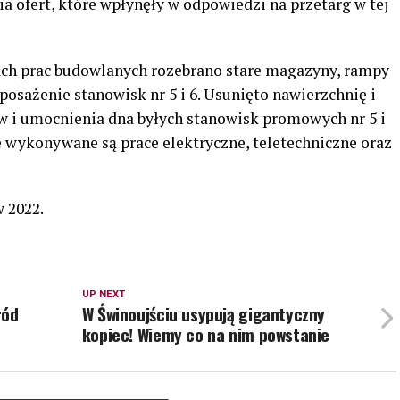
nia ofert, które wpłynęły w odpowiedzi na przetarg w tej
ach prac budowlanych rozebrano stare magazyny, rampy
posażenie stanowisk nr 5 i 6. Usunięto nawierzchnię i
 i umocnienia dna byłych stanowisk promowych nr 5 i
 wykonywane są prace elektryczne, teletechniczne oraz
 2022.
UP NEXT
ród
W Świnoujściu usypują gigantyczny
kopiec! Wiemy co na nim powstanie