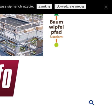
asz się na ich użycie.
Zamknij
Dowiedz się więcej