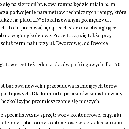
e się na sierpień br. Nowa rampa będzie miała 35 m
znacza podwojenie parametrów technicznych rampy, która
 także na placu „D” zlokalizowanym pomiędzy ul.
. To tu pracować będą reach stackery obsługujące
b na wagony kolejowe. Prace toczą się także przy
zdłuż terminalu przy ul. Dworcowej, od Dworca
e gotowy jest też jeden z placów parkingowych dla 170
jest budowa nowych i przebudowa istniejących torów
postojowych. D
la komfortu pasażerów zainstalowany
 bezkolizyjne przemieszczanie się pieszych.
e specjalistyczny sprzęt: wozy kontenerowe, ciągniki
otelefony i platformy kontenerowe wraz z akcesoriami.