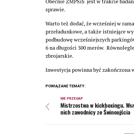
Obecnie ZMPSiŚ
jest w trakcie bada
sprawie.
Warto też dodać, że wcześniej w ram
przeładunkowe, a także istniejące wy
podbudowę wcześniejszych parkingów
6 na długości 300 merów. Równolegle
zbrojarskie.
Inwestycja powinna być zakończona w
POWIĄZANE TEMATY:
NIE PRZEGAP
Mistrzostwa w kickboxingu. Ws
nich zawodnicy ze Świnoujścia