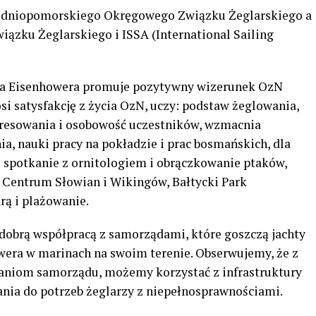
hodniopomorskiego Okręgowego Związku Żeglarskiego a
iązku Żeglarskiego i ISSA (International Sailing
cja Eisenhowera promuje pozytywny wizerunek OzN
i satysfakcję z życia OzN, uczy: podstaw żeglowania,
eresowania i osobowość uczestników, wzmacnia
a, nauki pracy na pokładzie i prac bosmańskich, dla
 spotkanie z ornitologiem i obrączkowanie ptaków,
 Centrum Słowian i Wikingów, Bałtycki Park
rą i plażowanie.
dobrą współpracą z samorządami, które goszczą jachty
wera w marinach na swoim terenie. Obserwujemy, że z
raniom samorządu, możemy korzystać z infrastruktury
ania do potrzeb żeglarzy z niepełnosprawnościami.