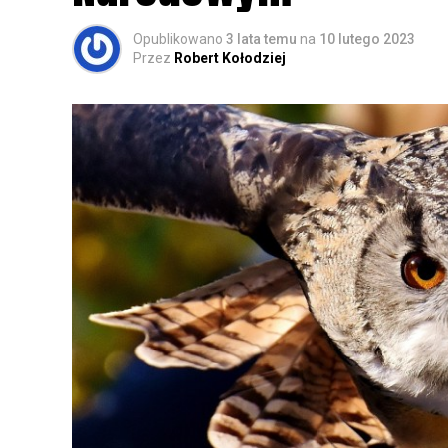
Opublikowano
3 lata temu
na
10 lutego 2023
Przez
Robert Kołodziej