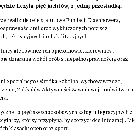
dzie liczyła pięć jachtów, z jedną przesiadką.
ze realizuje cele statutowe Fundacji Eisenhowera,
łnosprawnościami oraz wykluczonych poprzez
h, rekreacyjnych i rehabilitacyjnych.
estnicy ale również ich opiekunowie, kierownicy i
oje działania wokół osób z niepełnosprawnością oraz
czni Specjalnego Ośrodka Szkolno-Wychowawczego,
yszenia, Zakładów Aktywności Zawodowej – mówi Iwona
era.
tyczne to pięć sześcioosobowych załóg integracyjnych z
glarzy, którzy przypłyną, by szerzyć ideę integracji. Jak
h klasach: open oraz sport.