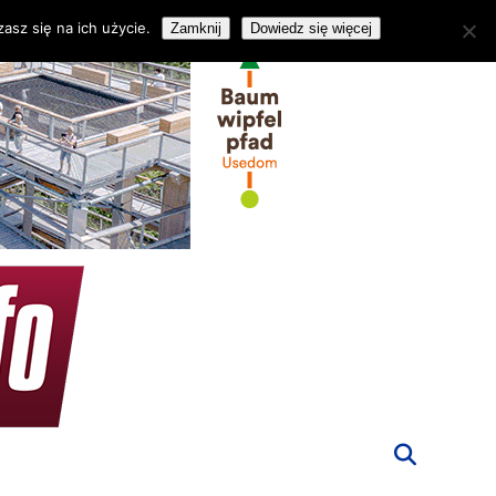
asz się na ich użycie.
Zamknij
Dowiedz się więcej