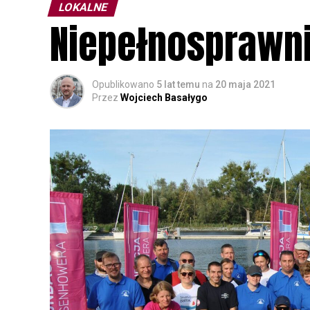
LOKALNE
Niepełnosprawni
Opublikowano
5 lat temu
na
20 maja 2021
Przez
Wojciech Basałygo