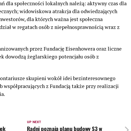
ń dla społeczności lokalnych należą: aktywny czas dla
ecznych; widowiskowa atrakcja dla odwiedzających
nwestorów, dla których ważna jest społeczna
dział w regatach osób z niepełnosprawnością wraz z
anizowanych przez Fundację Eisenhowera oraz liczne
k dowodzą żeglarskiego potencjału osób z
olontariusze skupieni wokół idei bezinteresownego
 współpracujących z Fundacją także przy realizacji
ia.
UP NEXT
tek
Radni poznają planu budowy S3 w