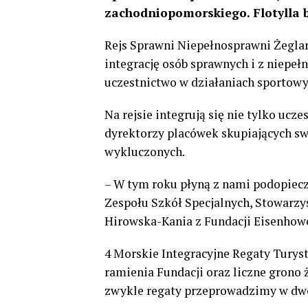
zachodniopomorskiego. Flotylla bę
Rejs Sprawni Niepełnosprawni Żeglar
integrację osób sprawnych i z niepe
uczestnictwo w działaniach sportowyc
Na rejsie integrują się nie tylko ucz
dyrektorzy placówek skupiających sw
wykluczonych.
– W tym roku płyną z nami podopie
Zespołu Szkół Specjalnych, Stowarz
Hirowska-Kania z Fundacji Eisenhow
4 Morskie Integracyjne Regaty Turys
ramienia Fundacji oraz liczne grono że
zwykle regaty przeprowadzimy w dwóc