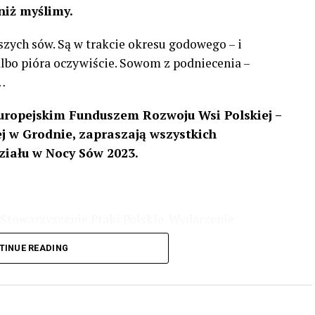
niż myślimy.
szych sów. Są w trakcie okresu godowego – i
 albo pióra oczywiście. Sowom z podniecenia –
…
uropejskim Funduszem Rozwoju Wsi Polskiej –
 w Grodnie, zapraszają wszystkich
ziału w Nocy Sów 2023.
Stowarzyszenie Ptaki Polskie. Wydarzenie
3 r
. wg harmonogramu przedstawionego na
TINUE READING
iologii i zwyczajach sów, wystawy, quizy
w w terenie – w wybranych punktach terenowych