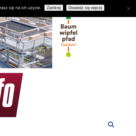
asz się na ich użycie.
Zamknij
Dowiedz się więcej