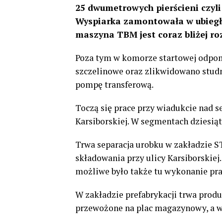
25 dwumetrowych pierścieni czyl
Wyspiarka zamontowała w ubiegły
maszyna TBM jest coraz bliżej r
Poza tym w komorze startowej odpom
szczelinowe oraz zlikwidowano stu
pompę transferową.
Toczą się prace przy wiadukcie nad s
Karsiborskiej. W segmentach dziesią
Trwa separacja urobku w zakładzie S
składowania przy ulicy Karsiborski
możliwe było także tu wykonanie pr
W zakładzie prefabrykacji trwa prod
przewożone na plac magazynowy, a w