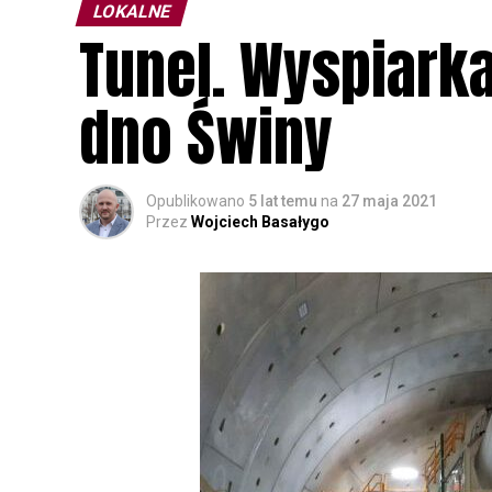
LOKALNE
Tunel. Wyspiark
dno Świny
Opublikowano
5 lat temu
na
27 maja 2021
Przez
Wojciech Basałygo