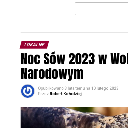
LOKALNE
Noc Sów 2023 w Wo
Narodowym
Opublikowano
3 lata temu
na
10 lutego 2023
Przez
Robert Kołodziej