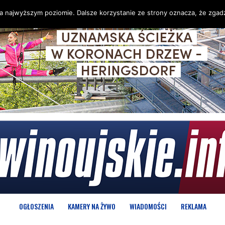
na najwyższym poziomie. Dalsze korzystanie ze strony oznacza, że zgadz
OGŁOSZENIA
KAMERY NA ŻYWO
WIADOMOŚCI
REKLAMA