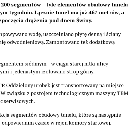
i 200 segmentów – tyle elementów obudowy tunelu
m tygodniu. Łącznie tunel ma już 467 metrów, a
ozpoczęcia drążenia pod dnem Świny.
powywano wodę, uszczelniano płytę denną i ściany
dnię odwodnieniową. Zamontowano też dodatkową
egmentem siódmym – w ciągu starej nitki ulicy
tymi i jedenastym izolowano strop górny.
TP. Oddzielony urobek jest transportowany na miejsce
ej. W związku z postojem technologicznym maszyny TBM
ac serwisowych.
ukcja segmentów obudowy tunelu, które są następnie
 odpowiednim czasie w rejon komory startowej.