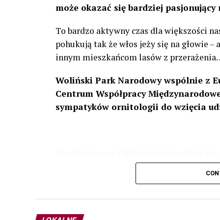
może okazać się bardziej pasjonujący 
To bardzo aktywny czas dla większości na
pohukują tak że włos jeży się na głowie –
innym mieszkańcom lasów z przerażenia
Woliński Park Narodowy wspólnie z E
Centrum Współpracy Międzynarodowej
sympatyków ornitologii do wzięcia ud
Koordynatorem Ogólnopolskim Akcji jest 
odbędzie się w dniach
24 i 25 lutego 202
CON
plakacie. W programie m. in. prelekcja o b
przyrodnicze o sowach, nasłuchiwania só
parku.