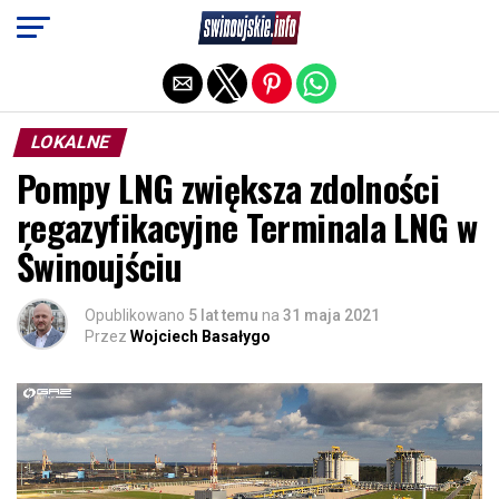
Exit mobile version
LOKALNE
Pompy LNG zwiększa zdolności
regazyfikacyjne Terminala LNG w
Świnoujściu
Opublikowano
5 lat temu
na
31 maja 2021
Przez
Wojciech Basałygo