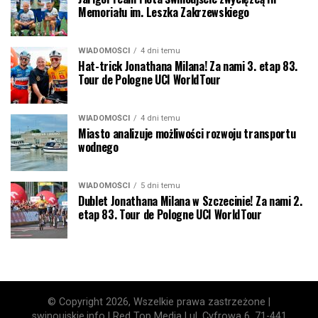
Memoriału im. Leszka Zakrzewskiego
WIADOMOŚCI
4 dni temu
Hat-trick Jonathana Milana! Za nami 3. etap 83.
Tour de Pologne UCI WorldTour
WIADOMOŚCI
4 dni temu
Miasto analizuje możliwości rozwoju transportu
wodnego
WIADOMOŚCI
5 dni temu
Dublet Jonathana Milana w Szczecinie! Za nami 2.
etap 83. Tour de Pologne UCI WorldTour
© Copyright 2026, Wszelkie prawa zastrzeżone |
swinoujskie.info | Red Top Media | ul. Cyfrowa 6, 71-441