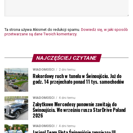
Ta strona używa Akismet do redukcji spamu.
Dowiedz się, w jaki sposób
przetwarzane są dane Twoich komentarzy.
NAJCZĘŚCIEJ CZYTANE
WIADOMOŚCI
2 dni temu
Rekordowy ruch w tunelu w Świnoujściu. Już do
godz. 14 przejechało ponad 11 tys. samochodów
WIADOMOŚCI
4 dni temu
Zabytkowe Mercedesy ponownie zawitają do
Świnoujścia. We wrześniu rusza StarDrive Poland
2026
WIADOMOŚCI
4 dni temu
Jarigol Team Flota Świnoujście zwycięzcą III