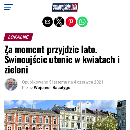
Exit mobile version
LOKALNE
Za moment przyjdzie lato.
Świnoujście utonie w kwiatach i
zieleni
Opublikowano
5 lat temu
na
4 czerwca 2021
Przez
Wojciech Basałygo