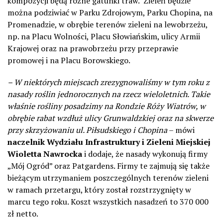
kompozycji będą różne gatunki traw.
Zieleń będzie
można podziwiać w Parku Zdrojowym, Parku Chopina, na
Promenadzie, w obrębie terenów zieleni na lewobrzeżu,
np. na Placu Wolności, Placu Słowiańskim, ulicy Armii
Krajowej oraz na prawobrzeżu przy przeprawie
promowej i na Placu Borowskiego.
– W niektórych miejscach zrezygnowaliśmy w tym roku z
nasady roślin jednorocznych na rzecz wieloletnich. Takie
właśnie rośliny posadzimy na Rondzie Róży Wiatrów, w
obrębie rabat wzdłuż ulicy Grunwaldzkiej oraz na skwerze
przy skrzyżowaniu ul. Piłsudskiego i Chopina
– mówi
naczelnik Wydziału Infrastruktury i Zieleni Miejskiej
Wioletta Nawrocka
i dodaje, że nasady wykonują firmy
„Mój Ogród” oraz Patgardens. Firmy te zajmują się także
bieżącym utrzymaniem poszczególnych terenów zieleni
w ramach przetargu, który został rozstrzygnięty w
marcu tego roku. Koszt wszystkich nasadzeń to 370 000
zł netto.