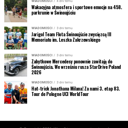
WIADOMOŚCI
4 dni temu
Wakacyjna atmosfera i sportowe emocje na 458.
parkrunie w Świnoujściu
WIADOMOŚCI
3 dni temu
Jarigol Team Flota Świnoujście zwycięzcą III
Memoriału im. Leszka Zakrzewskiego
WIADOMOŚCI
3 dni temu
Zabytkowe Mercedesy ponownie zawitają do
Świnoujścia. We wrześniu rusza StarDrive Poland
2026
WIADOMOŚCI
3 dni temu
Hat-trick Jonathana Milana! Za nami 3. etap 83.
Tour de Pologne UCI WorldTour