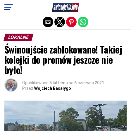
Exit mobile version
LOKALNE
Świnoujście zablokowane! Takiej
kolejki do promów jeszcze nie
było!
Opublikowano
5 lat temu
na
6 czerwca 2021
Przez
Wojciech Basałygo