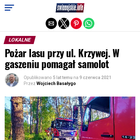
Exit mobile version
LOKALNE
Pożar lasu przy ul. Krzywej. W
gaszeniu pomagał samolot
Opublikowano
5 lat temu
na
9 czerwca 2021
Przez
Wojciech Basałygo