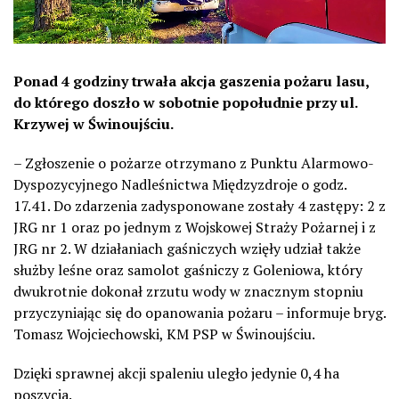
Ponad 4 godziny trwała akcja gaszenia pożaru lasu,
do którego doszło w sobotnie popołudnie przy ul.
Krzywej w Świnoujściu.
– Zgłoszenie o pożarze otrzymano z Punktu Alarmowo-
Dyspozycyjnego Nadleśnictwa Międzyzdroje o godz.
17.41. Do zdarzenia zadysponowane zostały 4 zastępy: 2 z
JRG nr 1 oraz po jednym z Wojskowej Straży Pożarnej i z
JRG nr 2. W działaniach gaśniczych wzięły udział także
służby leśne oraz samolot gaśniczy z Goleniowa, który
dwukrotnie dokonał zrzutu wody w znacznym stopniu
przyczyniając się do opanowania pożaru – informuje bryg.
Tomasz Wojciechowski, KM PSP w Świnoujściu.
Dzięki sprawnej akcji spaleniu uległo jedynie 0,4 ha
poszycia.