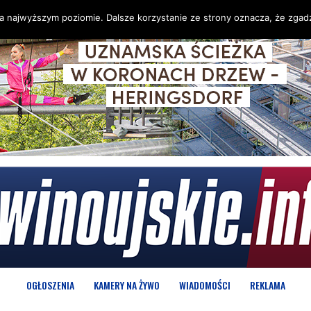
na najwyższym poziomie. Dalsze korzystanie ze strony oznacza, że zgadz
OGŁOSZENIA
KAMERY NA ŻYWO
WIADOMOŚCI
REKLAMA