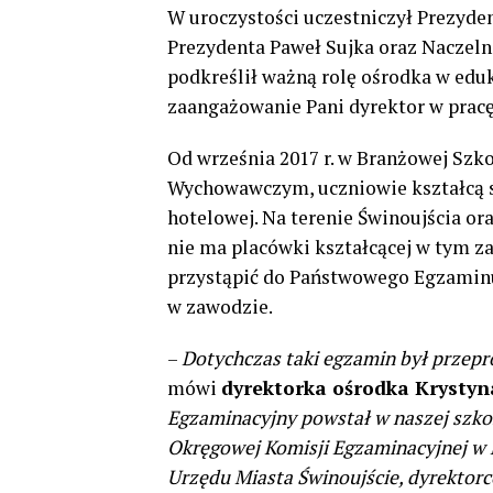
W uroczystości uczestniczył Prezyde
Prezydenta Paweł Sujka oraz Naczeln
podkreślił ważną rolę ośrodka w edu
zaangażowanie Pani dyrektor w pracę
Od września 2017 r. w Branżowej Szk
Wychowawczym, uczniowie kształcą s
hotelowej. Na terenie Świnoujścia or
nie ma placówki kształcącej w tym z
przystąpić do Państwowego Egzaminu
w zawodzie.
–
Dotychczas taki egzamin był przep
mówi
dyrektorka ośrodka Krysty
Egzaminacyjny powstał w naszej szkole
Okręgowej Komisji Egzaminacyjnej w P
Urzędu Miasta Świnoujście, dyrektorc