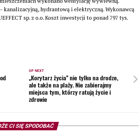
omieszczeniach wykonano wentylację wywiewną.
 – kanalizacyjną, hydrantową i elektryczną. Wykonawcą
EFFECT sp. z o.o. Koszt inwestycji to ponad 797 tys.
UP NEXT
pod
„Korytarz życia” nie tylko na drodze,
ale także na plaży. Nie zabierajmy
miejsca tym, którzy ratują życie i
zdrowie
ŻE CI SIĘ SPODOBAĆ