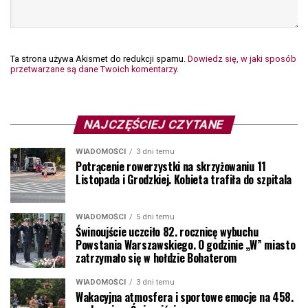
Ta strona używa Akismet do redukcji spamu.
Dowiedz się, w jaki sposób
przetwarzane są dane Twoich komentarzy.
NAJCZĘŚCIEJ CZYTANE
WIADOMOŚCI
3 dni temu
Potrącenie rowerzystki na skrzyżowaniu 11
Listopada i Grodzkiej. Kobieta trafiła do szpitala
WIADOMOŚCI
5 dni temu
Świnoujście uczciło 82. rocznicę wybuchu
Powstania Warszawskiego. O godzinie „W” miasto
zatrzymało się w hołdzie Bohaterom
WIADOMOŚCI
3 dni temu
Wakacyjna atmosfera i sportowe emocje na 458.