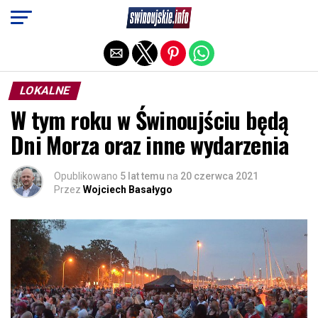
Exit mobile version
LOKALNE
W tym roku w Świnoujściu będą
Dni Morza oraz inne wydarzenia
Opublikowano
5 lat temu
na
20 czerwca 2021
Przez
Wojciech Basałygo