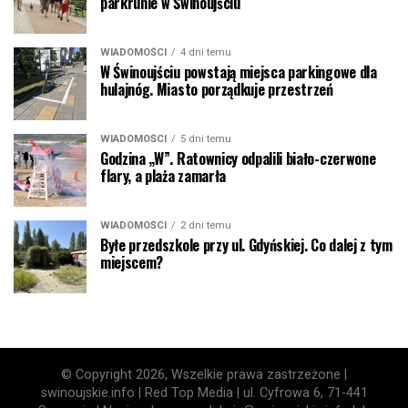
parkrunie w Świnoujściu
WIADOMOŚCI
4 dni temu
W Świnoujściu powstają miejsca parkingowe dla
hulajnóg. Miasto porządkuje przestrzeń
WIADOMOŚCI
5 dni temu
Godzina „W”. Ratownicy odpalili biało-czerwone
flary, a plaża zamarła
WIADOMOŚCI
2 dni temu
Byłe przedszkole przy ul. Gdyńskiej. Co dalej z tym
miejscem?
© Copyright 2026, Wszelkie prawa zastrzeżone |
swinoujskie.info | Red Top Media | ul. Cyfrowa 6, 71-441