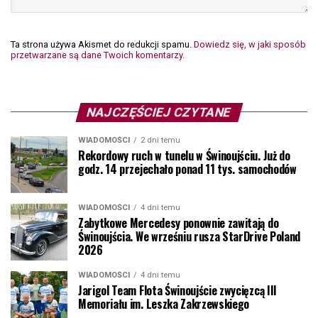
Ta strona używa Akismet do redukcji spamu.
Dowiedz się, w jaki sposób
przetwarzane są dane Twoich komentarzy.
NAJCZĘŚCIEJ CZYTANE
WIADOMOŚCI
2 dni temu
Rekordowy ruch w tunelu w Świnoujściu. Już do
godz. 14 przejechało ponad 11 tys. samochodów
WIADOMOŚCI
4 dni temu
Zabytkowe Mercedesy ponownie zawitają do
Świnoujścia. We wrześniu rusza StarDrive Poland
2026
WIADOMOŚCI
4 dni temu
Jarigol Team Flota Świnoujście zwycięzcą III
Memoriału im. Leszka Zakrzewskiego