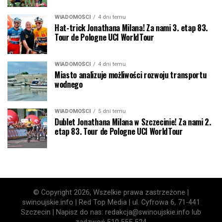
WIADOMOŚCI
4 dni temu
Hat-trick Jonathana Milana! Za nami 3. etap 83.
Tour de Pologne UCI WorldTour
WIADOMOŚCI
4 dni temu
Miasto analizuje możliwości rozwoju transportu
wodnego
WIADOMOŚCI
5 dni temu
Dublet Jonathana Milana w Szczecinie! Za nami 2.
etap 83. Tour de Pologne UCI WorldTour
© Copyright 2026, Wszelkie prawa zastrzeżone |
swinoujskie.info | Red Top Media | ul. Cyfrowa 6, 71-441
Szczecin | Napisz do nas: redakcja@swinoujskie.info lub