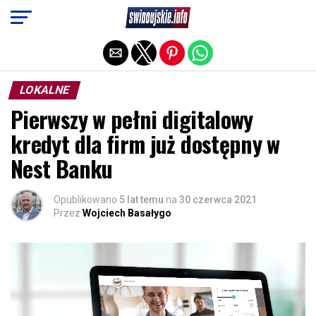
Exit mobile version
LOKALNE
Pierwszy w pełni digitalowy
kredyt dla firm już dostępny w
Nest Banku
Opublikowano
5 lat temu
na
30 czerwca 2021
Przez
Wojciech Basałygo